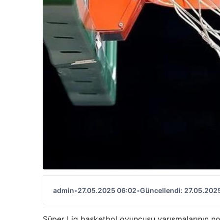
admin
•
27.05.2025 06:02
•
Güncellendi: 27.05.202
Süper Lig basketbol oyuncusu yarışmalarının no