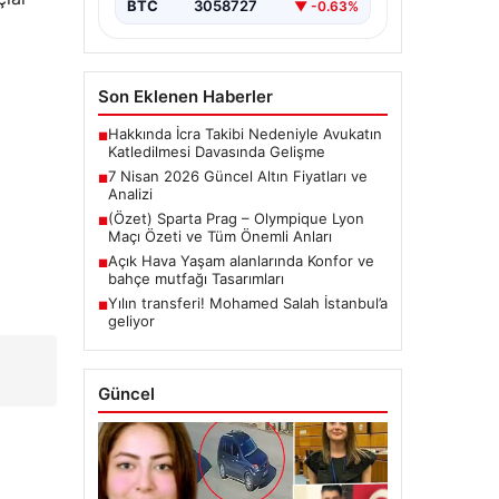
BTC
3058727
▼ -0.63%
Son Eklenen Haberler
Hakkında İcra Takibi Nedeniyle Avukatın
■
Katledilmesi Davasında Gelişme
7 Nisan 2026 Güncel Altın Fiyatları ve
■
Analizi
(Özet) Sparta Prag – Olympique Lyon
■
Maçı Özeti ve Tüm Önemli Anları
Açık Hava Yaşam alanlarında Konfor ve
■
bahçe mutfağı Tasarımları
Yılın transferi! Mohamed Salah İstanbul’a
■
geliyor
Güncel