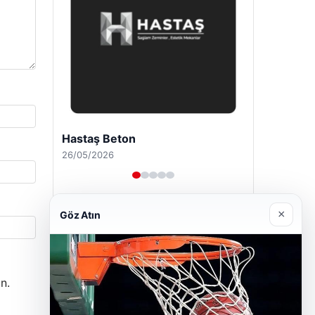
Enes Kaplan Avukatlık Bürosu
28/04/2026
×
Göz Atın
n.