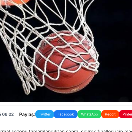
Paylaş:
5 06:02
Twitter
Facebook
WhatsApp
Reddit
Pinte
rmal sezonu tamamlandıktan sonra, çeyrek finalleri için ma