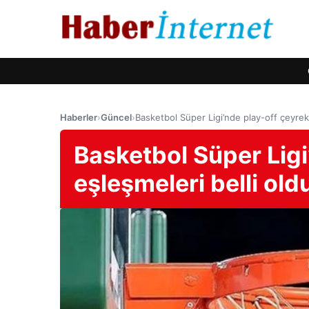
Haberler
›
Güncel
›
Basketbol Süper Ligi’nde play-off çeyrek 
Basketbol Süper Ligi
eşleşmeleri belli old