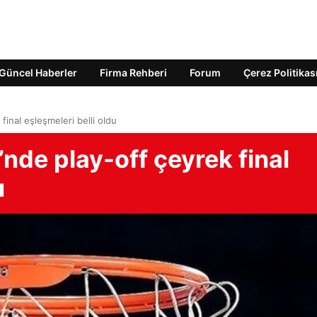
Güncel Haberler
Firma Rehberi
Forum
Çerez Politikas
final eşleşmeleri belli oldu
’nde play-off çeyrek final
u