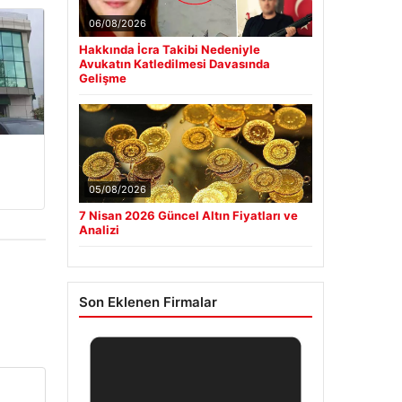
06/08/2026
Hakkında İcra Takibi Nedeniyle
Avukatın Katledilmesi Davasında
Gelişme
05/08/2026
7 Nisan 2026 Güncel Altın Fiyatları ve
Analizi
Son Eklenen Firmalar