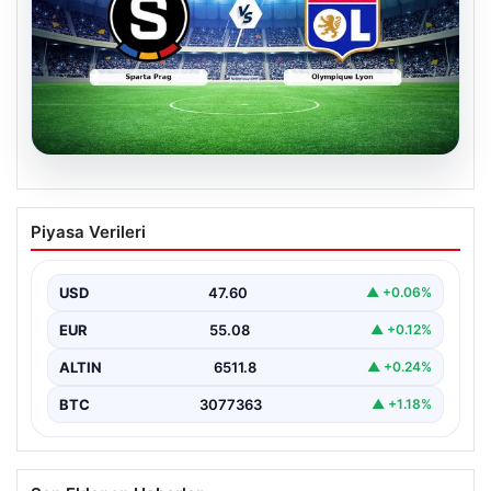
05.08.2026
(Özet) Sparta Prag – Olympique Lyon
Piyasa Verileri
Maçı Özeti ve Tüm Önemli Anları
USD
47.60
▲ +0.06%
EUR
55.08
▲ +0.12%
ALTIN
6511.8
▲ +0.24%
BTC
3077363
▲ +1.18%