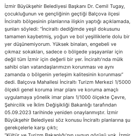
İzmir Büyükşehir Belediyesi Başkanı Dr. Cemil Tugay,
çocukluğunun ve gençliğinin geçtiği Balçova ilçesi
İnciraltı bölgesinin planlarına ilişkin yaptığı açıklamada,
şunları söyledi: “İnciraltı dediğimde yeşil dokusunu
tamamen kaybetmiş, yoğun ve bol yeşilliklerle dolu bir
yer düşünemiyorum. Yüksek binaları, engebeli ve
çıkmaz sokakları, sadece o bölgede yaşayanlar için
değil tüm İzmir için değerli bir yer. İnciraltı'nda mülk
sahibi olan vatandaşlarımızın korunması ve aynı
zamanda o bölgenin yerleşim kalitesinin korunması”
dedi. Balçova Mahallesi İnciraltı Turizm Merkezi 1/5000
ölçekli genel koruma imar planı ve koruma amaçlı
uygulamaya yönelik imar planı 1/1000 ölçekte Çevre,
Şehircilik ve İklim Değişikliği Bakanlığı tarafından
05.09.2023 tarihinde yeniden onaylanmıştır. İzmir
Büyükşehir Belediyesi söz konusu İnciraltı planlarına şu
gerekçelerle karşı çıktı;
“Kültür ve Turizm Bakanlığı'nın uygun görüşü yok, İzmir