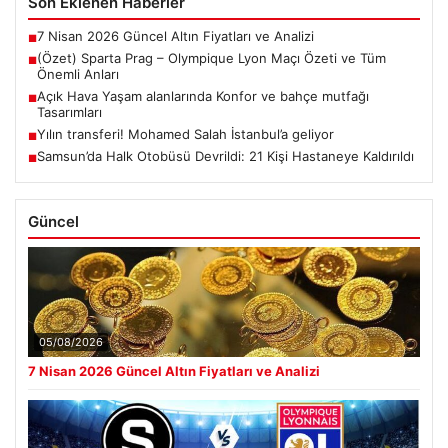
Son Eklenen Haberler
7 Nisan 2026 Güncel Altın Fiyatları ve Analizi
■
(Özet) Sparta Prag – Olympique Lyon Maçı Özeti ve Tüm
■
Önemli Anları
Açık Hava Yaşam alanlarında Konfor ve bahçe mutfağı
■
Tasarımları
Yılın transferi! Mohamed Salah İstanbul’a geliyor
■
Samsun’da Halk Otobüsü Devrildi: 21 Kişi Hastaneye Kaldırıldı
■
Güncel
05/08/2026
7 Nisan 2026 Güncel Altın Fiyatları ve Analizi