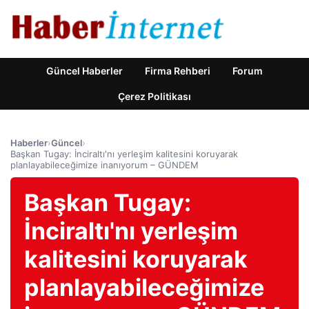
Güncel Haberler
Firma Rehberi
Forum
Çerez Politikası
Haberler
›
Güncel
›
Başkan Tugay: İnciraltı'nı yerleşim kalitesini koruyarak
planlayabileceğimize inanıyorum – GÜNDEM
Başkan Tugay:
İnciraltı'nı yerleşim
kalitesini koruyarak
planlayabileceğimize