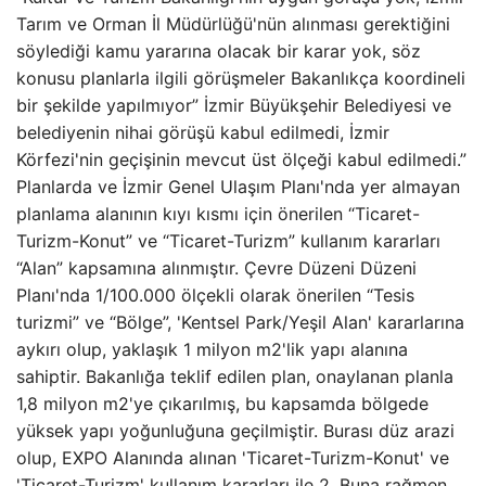
Tarım ve Orman İl Müdürlüğü'nün alınması gerektiğini
söylediği kamu yararına olacak bir karar yok, söz
konusu planlarla ilgili görüşmeler Bakanlıkça koordineli
bir şekilde yapılmıyor” İzmir Büyükşehir Belediyesi ve
belediyenin nihai görüşü kabul edilmedi, İzmir
Körfezi'nin geçişinin mevcut üst ölçeği kabul edilmedi.”
Planlarda ve İzmir Genel Ulaşım Planı'nda yer almayan
planlama alanının kıyı kısmı için önerilen “Ticaret-
Turizm-Konut” ve “Ticaret-Turizm” kullanım kararları
“Alan” kapsamına alınmıştır. Çevre Düzeni Düzeni
Planı'nda 1/100.000 ölçekli olarak önerilen “Tesis
turizmi” ve “Bölge”, 'Kentsel Park/Yeşil Alan' kararlarına
aykırı olup, yaklaşık 1 milyon m2'lik yapı alanına
sahiptir. Bakanlığa teklif edilen plan, onaylanan planla
1,8 milyon m2'ye çıkarılmış, bu kapsamda bölgede
yüksek yapı yoğunluğuna geçilmiştir. Burası düz arazi
olup, EXPO Alanında alınan 'Ticaret-Turizm-Konut' ve
'Ticaret-Turizm' kullanım kararları ile 2. Buna rağmen