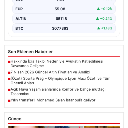
devam ediyor.…
EUR
55.08
▲ +0.12%
ALTIN
6511.8
▲ +0.24%
BTC
3077363
▲ +1.18%
Son Eklenen Haberler
Hakkında İcra Takibi Nedeniyle Avukatın Katledilmesi
■
Davasında Gelişme
7 Nisan 2026 Güncel Altın Fiyatları ve Analizi
■
(Özet) Sparta Prag – Olympique Lyon Maçı Özeti ve Tüm
■
Önemli Anları
Açık Hava Yaşam alanlarında Konfor ve bahçe mutfağı
■
Tasarımları
Yılın transferi! Mohamed Salah İstanbul’a geliyor
■
Güncel