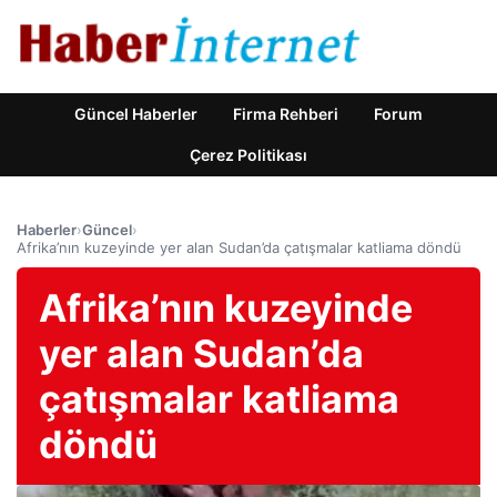
Güncel Haberler
Firma Rehberi
Forum
Çerez Politikası
Haberler
›
Güncel
›
Afrika’nın kuzeyinde yer alan Sudan’da çatışmalar katliama döndü
Afrika’nın kuzeyinde
yer alan Sudan’da
çatışmalar katliama
döndü