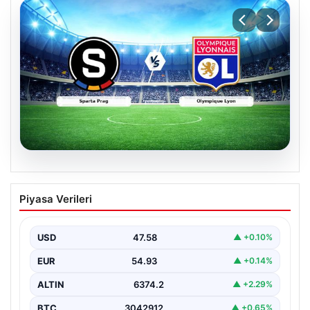
05.08.2026
(Özet) Sparta Prag – Olympique Lyon
Piyasa Verileri
Maçı Özeti ve Tüm Önemli Anları
USD
47.58
▲ +0.10%
EUR
54.93
▲ +0.14%
ALTIN
6374.2
▲ +2.29%
BTC
3042912
▲ +0.65%