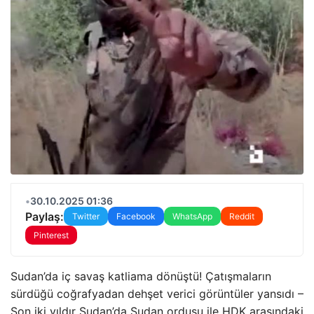
•
30.10.2025 01:36
Paylaş:
Twitter
Facebook
WhatsApp
Reddit
Pinterest
Sudan’da iç savaş katliama dönüştü! Çatışmaların
sürdüğü coğrafyadan dehşet verici görüntüler yansıdı –
Son iki yıldır Sudan’da Sudan ordusu ile HDK arasındaki