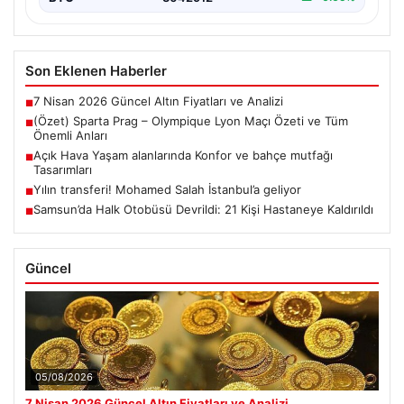
Son Eklenen Haberler
7 Nisan 2026 Güncel Altın Fiyatları ve Analizi
■
(Özet) Sparta Prag – Olympique Lyon Maçı Özeti ve Tüm
■
Önemli Anları
Açık Hava Yaşam alanlarında Konfor ve bahçe mutfağı
■
Tasarımları
Yılın transferi! Mohamed Salah İstanbul’a geliyor
■
Samsun’da Halk Otobüsü Devrildi: 21 Kişi Hastaneye Kaldırıldı
■
Güncel
05/08/2026
7 Nisan 2026 Güncel Altın Fiyatları ve Analizi