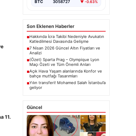
BTC
3058727
▼ -0.63%
Son Eklenen Haberler
Hakkında İcra Takibi Nedeniyle Avukatın
■
Katledilmesi Davasında Gelişme
ye
7 Nisan 2026 Güncel Altın Fiyatları ve
■
Analizi
(Özet) Sparta Prag – Olympique Lyon
■
Maçı Özeti ve Tüm Önemli Anları
Açık Hava Yaşam alanlarında Konfor ve
■
bahçe mutfağı Tasarımları
Yılın transferi! Mohamed Salah İstanbul’a
■
geliyor
Güncel
a 11.