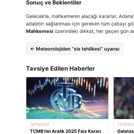
Sonuç ve Beklentiler
Gelecekte, mahkemenin alacağı kararlar, Adana’d
adaletin sağlanması için gereken tüm çabayı g
Mahkemesi
üzerindeki dikkat, her geçen gün a
← Meteorolojiden “sis tehlikesi” uyarısı
Tavsiye Edilen Haberler
14/12/2025
13/12/20
TCMB’nin Aralık 2025 Faiz Kararı
Galatas