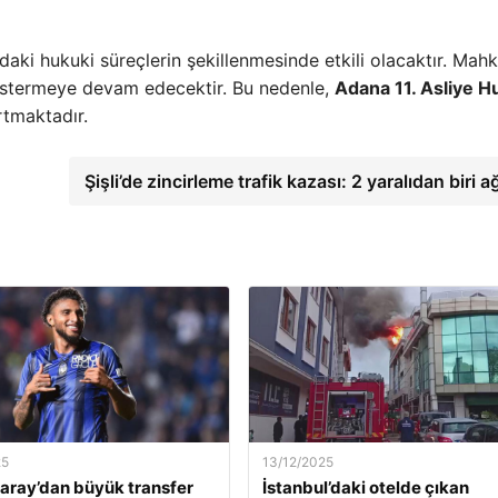
aki hukuki süreçlerin şekillenmesinde etkili olacaktır. Mah
östermeye devam edecektir. Bu nedenle,
Adana 11. Asliye H
rtmaktadır.
Şişli’de zincirleme trafik kazası: 2 yaralıdan biri a
25
13/12/2025
aray’dan büyük transfer
İstanbul’daki otelde çıkan