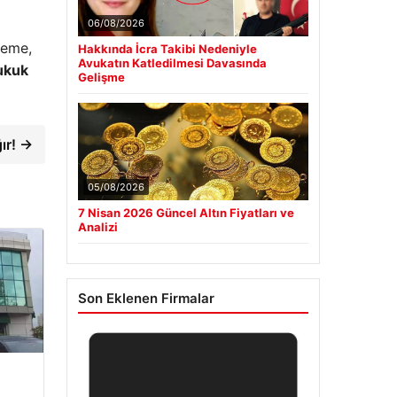
06/08/2026
keme,
Hakkında İcra Takibi Nedeniyle
Avukatın Katledilmesi Davasında
ukuk
Gelişme
ğır! →
05/08/2026
7 Nisan 2026 Güncel Altın Fiyatları ve
Analizi
Son Eklenen Firmalar