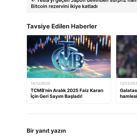
← Tesla’yı geçen Japon devinden sürpriz ham
Bitcoin rezervini ikiye katladı
Tavsiye Edilen Haberler
14/12/2025
13/12/20
TCMB’nin Aralık 2025 Faiz Kararı
Galatas
İçin Geri Sayım Başladı!
hamlesi
Bir yanıt yazın