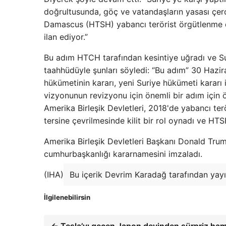
doğrultusunda, göç ve vatandaşların yasası çerç
Damascus (HTSH) yabancı terörist örgütlenme d
ilan ediyor.”
Bu adım HTCH tarafından kesintiye uğradı ve Su
taahhüdüyle şunları söyledi: “Bu adım” 30 Hazira
hükümetinin kararı, yeni Suriye hükümeti kararı 
vizyonunun revizyonu için önemli bir adım için ö
Amerika Birleşik Devletleri, 2018'de yabancı ter
tersine çevrilmesinde kilit bir rol oynadı ve HTS
Amerika Birleşik Devletleri Başkanı Donald Trum
cumhurbaşkanlığı kararnamesini imzaladı.
(IHA)
Bu içerik Devrim Karadağ tarafından yayı
İlgilenebilirsin