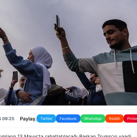
Paylaş:
5 09:25
Twitter
Facebook
WhatsApp
Reddit
Pinte
rımların 13 Mayıs'ta rahatlatılacağı Başkan Trump'ın vaadi