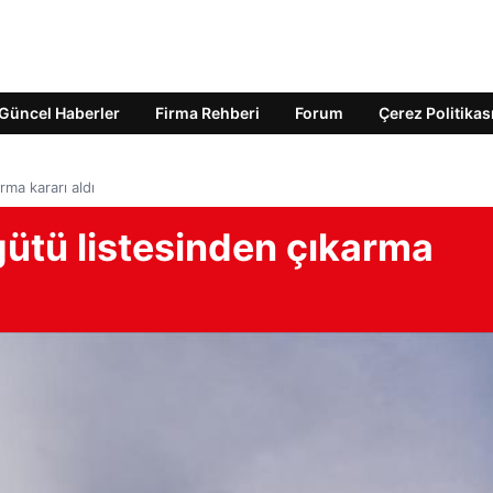
Güncel Haberler
Firma Rehberi
Forum
Çerez Politikas
rma kararı aldı
gütü listesinden çıkarma