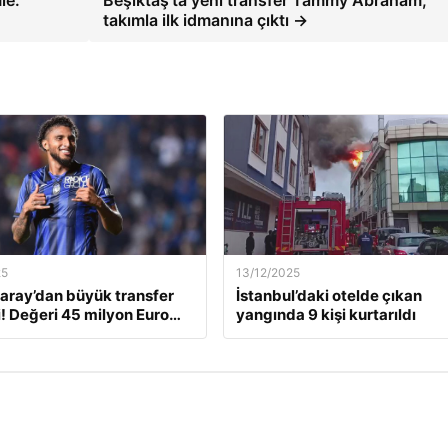
le:
Beşiktaş’ta yeni transfer Tammy Abraham,
takımla ilk idmanına çıktı →
25
13/12/2025
aray’dan büyük transfer
İstanbul’daki otelde çıkan
! Değeri 45 milyon Euro…
yangında 9 kişi kurtarıldı