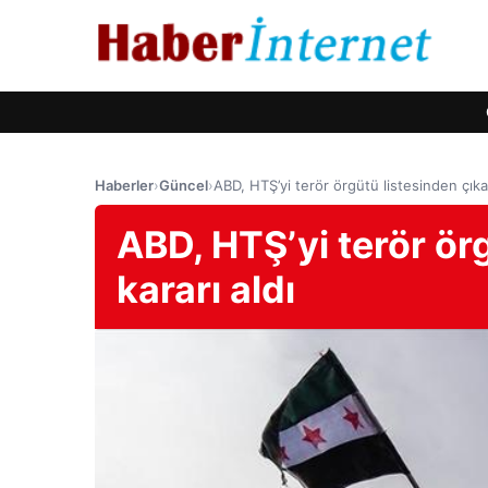
Haberler
›
Güncel
›
ABD, HTŞ’yi terör örgütü listesinden çıka
ABD, HTŞ’yi terör ör
kararı aldı