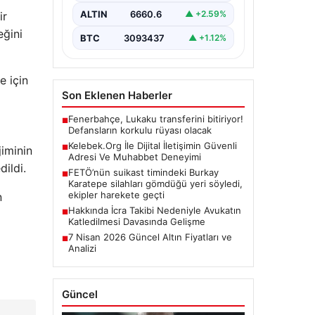
barındırmaktadır. Günümüzde
birçok…
ALTIN
6660.6
▲ +2.59%
ir
eğini
BTC
3093437
▲ +1.12%
e için
Son Eklenen Haberler
Fenerbahçe, Lukaku transferini bitiriyor!
■
Defansların korkulu rüyası olacak
Kelebek.Org İle Dijital İletişimin Güvenli
■
jiminin
Adresi Ve Muhabbet Deneyimi
dildi.
FETÖ’nün suikast timindeki Burkay
■
Karatepe silahları gömdüğü yeri söyledi,
ekipler harekete geçti
n
Hakkında İcra Takibi Nedeniyle Avukatın
■
Katledilmesi Davasında Gelişme
7 Nisan 2026 Güncel Altın Fiyatları ve
■
Analizi
Güncel