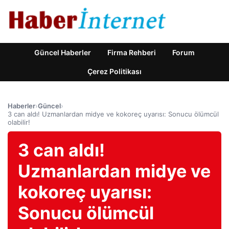
Güncel Haberler
Firma Rehberi
Forum
Çerez Politikası
Haberler
›
Güncel
›
3 can aldı! Uzmanlardan midye ve kokoreç uyarısı: Sonucu ölümcül
olabilir!
3 can aldı!
Uzmanlardan midye ve
kokoreç uyarısı:
Sonucu ölümcül