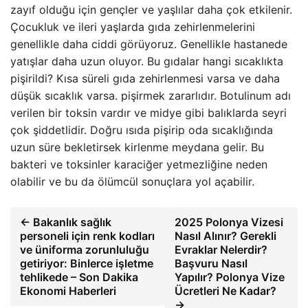
zayıf olduğu için gençler ve yaşlılar daha çok etkilenir.
Çocukluk ve ileri yaşlarda gıda zehirlenmelerini
genellikle daha ciddi görüyoruz. Genellikle hastanede
yatışlar daha uzun oluyor. Bu gıdalar hangi sıcaklıkta
pişirildi? Kısa süreli gıda zehirlenmesi varsa ve daha
düşük sıcaklık varsa. pişirmek zararlıdır. Botulinum adı
verilen bir toksin vardır ve midye gibi balıklarda seyri
çok şiddetlidir. Doğru ısıda pişirip oda sıcaklığında
uzun süre bekletirsek kirlenme meydana gelir. Bu
bakteri ve toksinler karaciğer yetmezliğine neden
olabilir ve bu da ölümcül sonuçlara yol açabilir.
← Bakanlık sağlık
2025 Polonya Vizesi
personeli için renk kodları
Nasıl Alınır? Gerekli
ve üniforma zorunluluğu
Evraklar Nelerdir?
getiriyor: Binlerce işletme
Başvuru Nasıl
tehlikede – Son Dakika
Yapılır? Polonya Vize
Ekonomi Haberleri
Ücretleri Ne Kadar?
→