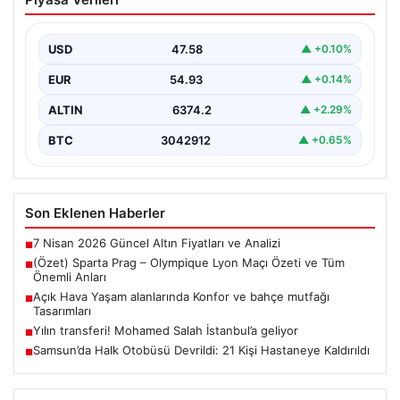
Maçı Özeti ve Tüm Önemli Anları
USD
47.58
▲ +0.10%
EUR
54.93
▲ +0.14%
ALTIN
6374.2
▲ +2.29%
BTC
3042912
▲ +0.65%
Son Eklenen Haberler
7 Nisan 2026 Güncel Altın Fiyatları ve Analizi
■
(Özet) Sparta Prag – Olympique Lyon Maçı Özeti ve Tüm
■
Önemli Anları
Açık Hava Yaşam alanlarında Konfor ve bahçe mutfağı
■
Tasarımları
Yılın transferi! Mohamed Salah İstanbul’a geliyor
■
Samsun’da Halk Otobüsü Devrildi: 21 Kişi Hastaneye Kaldırıldı
■