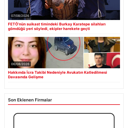
07/08/2026
FETÖ’nün suikast timindeki Burkay Karatepe silahları
gömdüğü yeri söyledi, ekipler harekete geçti
06/08/2026
Hakkında İcra Takibi Nedeniyle Avukatın Katledilmesi
Davasında Gelişme
Son Eklenen Firmalar