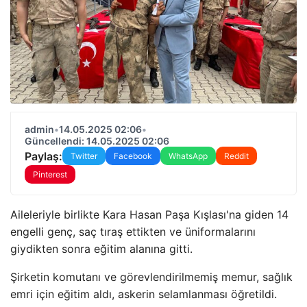
admin
•
14.05.2025 02:06
•
Güncellendi: 14.05.2025 02:06
Paylaş:
Twitter
Facebook
WhatsApp
Reddit
Pinterest
Aileleriyle birlikte Kara Hasan Paşa Kışlası'na giden 14
engelli genç, saç tıraş ettikten ve üniformalarını
giydikten sonra eğitim alanına gitti.
Şirketin komutanı ve görevlendirilmemiş memur, sağlık
emri için eğitim aldı, askerin selamlanması öğretildi.