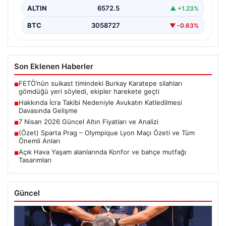
ALTIN
6572.5
▲ +1.23%
BTC
3058727
▼ -0.63%
Son Eklenen Haberler
FETÖ’nün suikast timindeki Burkay Karatepe silahları
■
gömdüğü yeri söyledi, ekipler harekete geçti
Hakkında İcra Takibi Nedeniyle Avukatın Katledilmesi
■
Davasında Gelişme
7 Nisan 2026 Güncel Altın Fiyatları ve Analizi
■
(Özet) Sparta Prag – Olympique Lyon Maçı Özeti ve Tüm
■
Önemli Anları
Açık Hava Yaşam alanlarında Konfor ve bahçe mutfağı
■
Tasarımları
Güncel