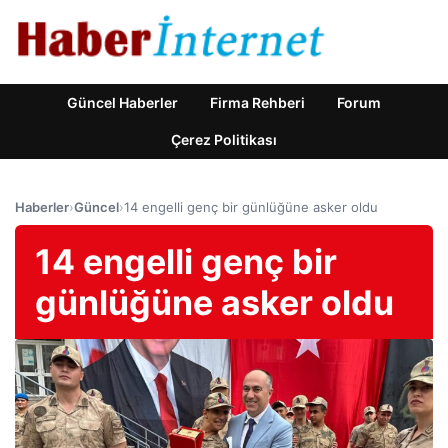
Güncel Haberler
Firma Rehberi
Forum
Çerez Politikası
Haberler
›
Güncel
›
14 engelli genç bir günlüğüne asker oldu
14 engelli genç bir
günlüğüne asker oldu