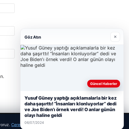
×
Göz Atın
n.
Güncel Haberler
Yusuf Güney yaptığı açıklamalarla bir kez
daha şaşırttı! “İnsanları klonluyorlar” dedi
ve Joe Biden'ı örnek verdi! O anlar günün
olayı haline geldi
06/07/2024
ıyoruz.
Çerez Politikamız
Reddet
Kabul Et