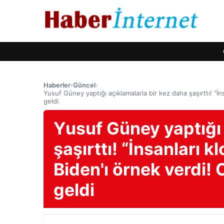
Haberler
›
Güncel
›
Yusuf Güney yaptığı açıklamalarla bir kez daha şaşırttı! “İn
geldi
Yusuf Güney yaptığı 
şaşırttı! “İnsanları k
Biden'ı örnek verdi! 
geldi