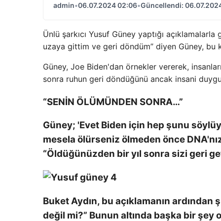
admin
•
06.07.2024 02:06
•
Güncellendi: 06.07.202
Ünlü şarkıcı Yusuf Güney yaptığı açıklamalarl
uzaya gittim ve geri döndüm” diyen Güney, bu ke
Güney, Joe Biden'dan örnekler vererek, insanlar
sonra ruhun geri döndüğünü ancak insani duygula
“SENİN ÖLÜMÜNDEN SONRA…”
Güney; 'Evet Biden için hep şunu söylüy
mesela ölürseniz ölmeden önce DNA'nızı 
“Öldüğünüzden bir yıl sonra sizi geri get
Buket Aydın, bu açıklamanın ardından şu
değil mi?” Bunun altında başka bir şey 