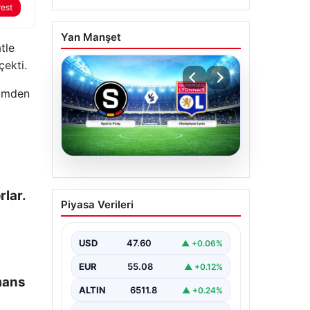
rest
Yan Manşet
tle
çekti.
lümden
05.08.2026
(Özet) Sparta Prag –
rlar.
Piyasa Verileri
Olympique Lyon Maçı
Özeti ve Tüm Önemli
Anları
USD
47.60
▲ +0.06%
EUR
55.08
▲ +0.12%
emans
ALTIN
6511.8
▲ +0.24%