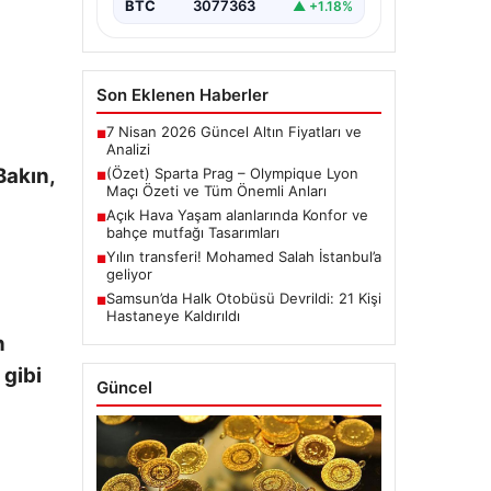
BTC
3077363
▲ +1.18%
Son Eklenen Haberler
7 Nisan 2026 Güncel Altın Fiyatları ve
■
Analizi
Bakın,
(Özet) Sparta Prag – Olympique Lyon
■
Maçı Özeti ve Tüm Önemli Anları
Açık Hava Yaşam alanlarında Konfor ve
■
bahçe mutfağı Tasarımları
Yılın transferi! Mohamed Salah İstanbul’a
■
geliyor
Samsun’da Halk Otobüsü Devrildi: 21 Kişi
■
Hastaneye Kaldırıldı
n
 gibi
Güncel