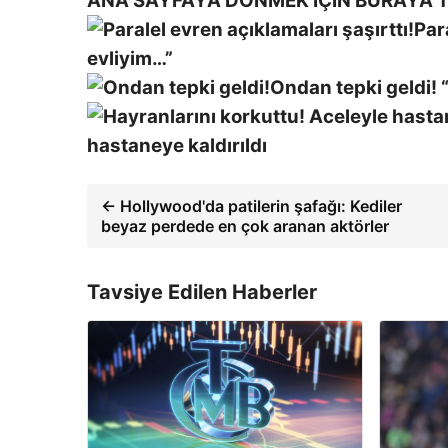
ANA SAYFAYA DÖNMEK İÇİN BURAYA T
Par
evliyim…”
Ondan tepki geldi!
hastaneye kaldırıldı
← Hollywood'da patilerin şafağı: Kediler
beyaz perdede en çok aranan aktörler
Tavsiye Edilen Haberler