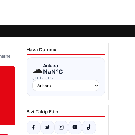
ı
Hava Durumu
haline
☁
Ankara
NaN°C
ŞEHIR SEÇ
Bizi Takip Edin