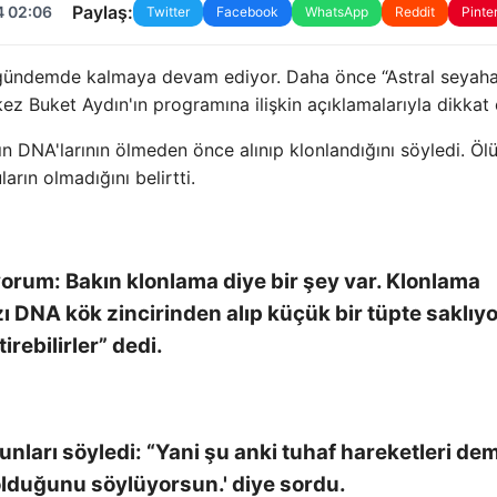
Paylaş:
4 02:06
Twitter
Facebook
WhatsApp
Reddit
Pinte
a gündemde kalmaya devam ediyor. Daha önce “Astral seyaha
z Buket Aydın'ın programına ilişkin açıklamalarıyla dikkat 
ın DNA'larının ölmeden önce alınıp klonlandığını söyledi. Ö
rın olmadığını belirtti.
orum: Bakın klonlama diye bir şey var. Klonlama
DNA kök zincirinden alıp küçük bir tüpte saklıyo
irebilirler” dedi.
nları söyledi: “Yani şu anki tuhaf hareketleri d
olduğunu söylüyorsun.' diye sordu.