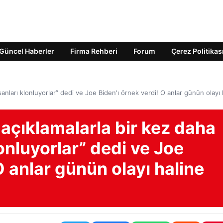
Güncel Haberler
Firma Rehberi
Forum
Çerez Politikas
sanları klonluyorlar” dedi ve Joe Biden'ı örnek verdi! O anlar günün olayı 
açıklamalarla bir kez daha
lonluyorlar” dedi ve Joe
O anlar günün olayı haline