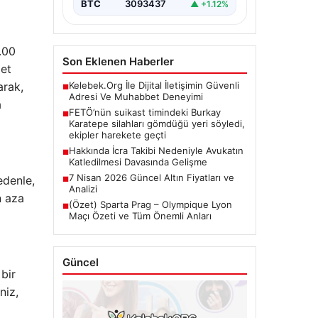
Çalışmaları”, “content”: “…
BTC
3093437
▲ +1.12%
.00
Son Eklenen Haberler
met
Kelebek.Org İle Dijital İletişimin Güvenli
arak,
■
Adresi Ve Muhabbet Deneyimi
a
FETÖ’nün suikast timindeki Burkay
■
Karatepe silahları gömdüğü yeri söyledi,
ekipler harekete geçti
Hakkında İcra Takibi Nedeniyle Avukatın
■
Katledilmesi Davasında Gelişme
7 Nisan 2026 Güncel Altın Fiyatları ve
edenle,
■
Analizi
n aza
(Özet) Sparta Prag – Olympique Lyon
■
Maçı Özeti ve Tüm Önemli Anları
Güncel
bir
niz,