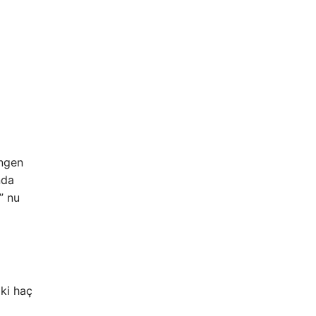
engen
nda
” nu
ki haç