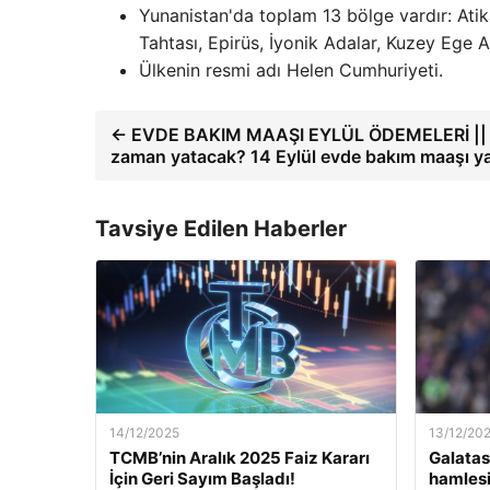
Yunanistan'da toplam 13 bölge vardır: Atik
Tahtası, Epirüs, İyonik Adalar, Kuzey Ege 
Ülkenin resmi adı Helen Cumhuriyeti.
← EVDE BAKIM MAAŞI EYLÜL ÖDEMELERİ || Evd
zaman yatacak? 14 Eylül evde bakım maaşı yata
Tavsiye Edilen Haberler
14/12/2025
13/12/20
TCMB’nin Aralık 2025 Faiz Kararı
Galatas
İçin Geri Sayım Başladı!
hamlesi