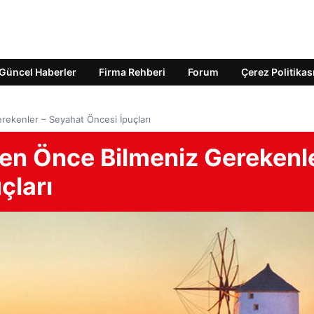
Güncel Haberler
Firma Rehberi
Forum
Çerez Politikas
ekenler – Seyahat Öncesi İpuçları
en Önce Bilmeniz Gerekenl
çları