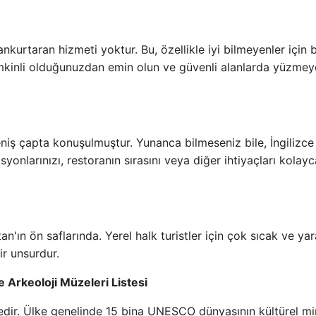
kurtaran hizmeti yoktur. Bu, özellikle iyi bilmeyenler için bi
mkinli olduğunuzdan emin olun ve güvenli alanlarda yüzmey
eniş çapta konuşulmuştur. Yunanca bilmeseniz bile, İngilizce 
asyonlarınızı, restoranın sırasını veya diğer ihtiyaçları kolayc
n'ın ön saflarında. Yerel halk turistler için çok sıcak ve yara
ir unsurdur.
 Arkeoloji Müzeleri Listesi
ülkedir. Ülke genelinde 15 bina UNESCO dünyasının kültürel mi