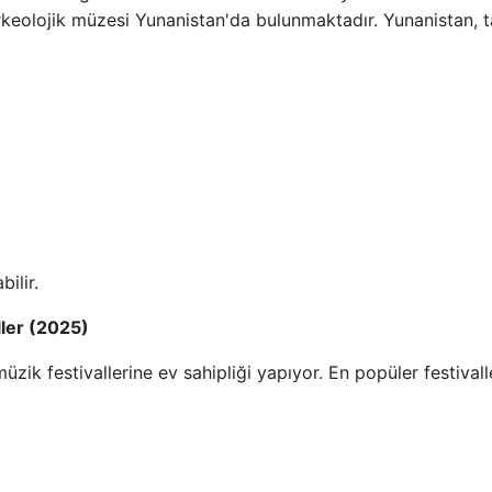
arkeolojik müzesi Yunanistan'da bulunmaktadır. Yunanistan, t
ilir.
ller (2025)
müzik festivallerine ev sahipliği yapıyor. En popüler festival