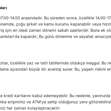
ları
07.00-14.00 arasındadır. Bu süreden sonra, özellikle 14.00-17
u dönemde, çoğu şirket ve kamu kurumu kapanabilir veya hiz
eriş için en ideal zaman dönemi sabah saatleridir. Buna ek ol
nanistan'da kapalıdır; Bu günü dinlenme ve seyahat amacıyl
tlar, özellikle yaz ve tatil tatillerinde oldukça meşgul. Bu n
lama açısından büyük bir avantaj sunar. Bu, yaşam riskini e
 kredi kartlarını kabul edemeyebilir. Bu nedenle, yanınızda 
anka erişiminiz ve ATM'ye sahip olduğunuz yere götürebilirsi
nizi her zaman kolaylaştıracaktır.