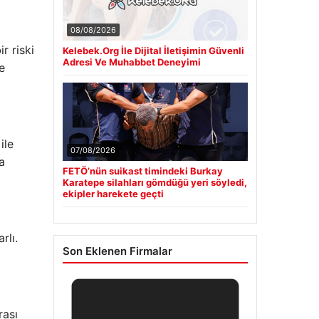
08/08/2026
r riski
Kelebek.Org İle Dijital İletişimin Güvenli
Adresi Ve Muhabbet Deneyimi
e
ile
07/08/2026
a
FETÖ’nün suikast timindeki Burkay
Karatepe silahları gömdüğü yeri söyledi,
ekipler harekete geçti
rlı.
Son Eklenen Firmalar
rası