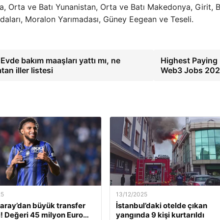
a, Orta ve Batı Yunanistan, Orta ve Batı Makedonya, Girit, B
Adaları, Moralon Yarımadası, Güney Eegean ve Teseli.
e bakım maaşları yattı mı, ne
Highest Paying
n iller listesi
Web3 Jobs 20
25
13/12/2025
aray’dan büyük transfer
İstanbul’daki otelde çıkan
! Değeri 45 milyon Euro…
yangında 9 kişi kurtarıldı