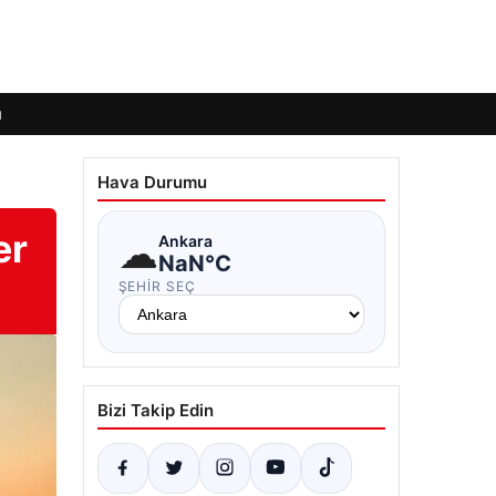
ı
Hava Durumu
er
☁
Ankara
NaN°C
ŞEHIR SEÇ
Bizi Takip Edin