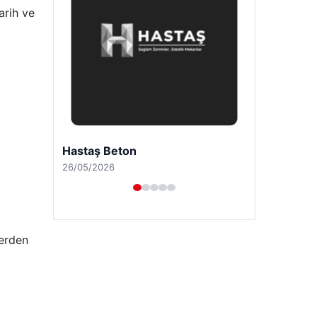
arih ve
Enes Kaplan Avukatlık Bürosu
28/04/2026
lerden