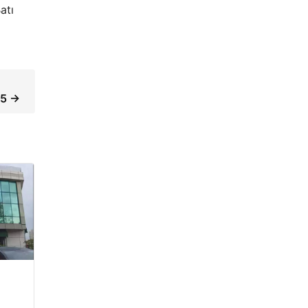
atı
25 →