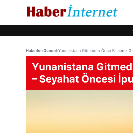
Haberler
›
Güncel
›
Yunanistana Gitmeden Önce Bilmeniz Ger
Yunanistana Gitmed
– Seyahat Öncesi İpu