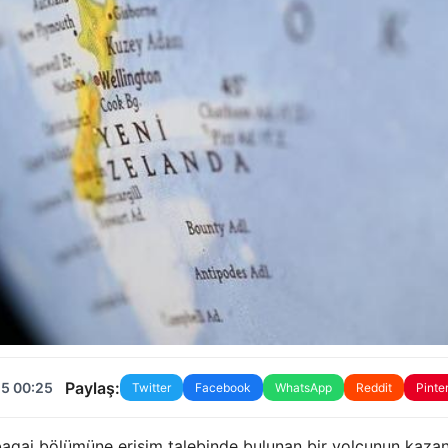
Paylaş:
25 00:25
Twitter
Facebook
WhatsApp
Reddit
Pinte
 bagaj bölümüne erişim talebinde bulunan bir yolcunun kazan