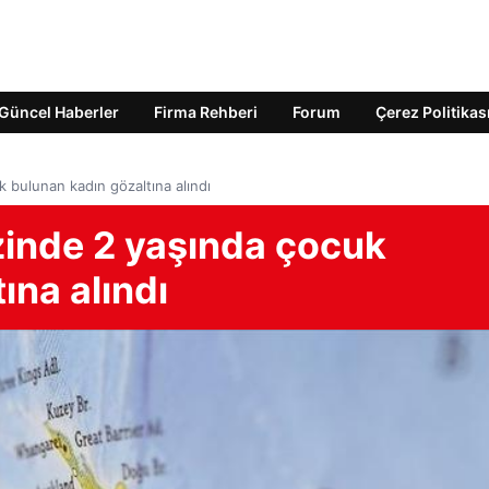
Güncel Haberler
Firma Rehberi
Forum
Çerez Politikas
k bulunan kadın gözaltına alındı
zinde 2 yaşında çocuk
ına alındı