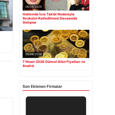
06/08/2026
Hakkında İcra Takibi Nedeniyle
Avukatın Katledilmesi Davasında
Gelişme
05/08/2026
7 Nisan 2026 Güncel Altın Fiyatları ve
Analizi
Son Eklenen Firmalar