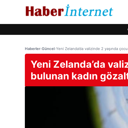
Haberler
›
Güncel
›
Yeni Zelanda’da valizinde 2 yaşında çocu
Yeni Zelanda’da vali
bulunan kadın gözalt