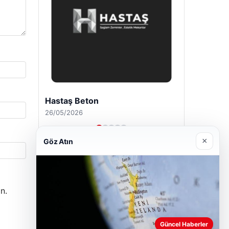
Enes Kaplan Avukatlık Bürosu
28/04/2026
×
Göz Atın
n.
Güncel Haberler