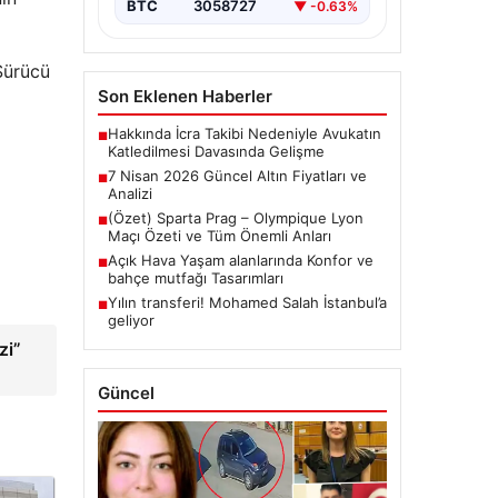
BTC
3058727
▼ -0.63%
“Sürücü
Son Eklenen Haberler
Hakkında İcra Takibi Nedeniyle Avukatın
■
Katledilmesi Davasında Gelişme
7 Nisan 2026 Güncel Altın Fiyatları ve
■
Analizi
(Özet) Sparta Prag – Olympique Lyon
■
Maçı Özeti ve Tüm Önemli Anları
Açık Hava Yaşam alanlarında Konfor ve
■
bahçe mutfağı Tasarımları
Yılın transferi! Mohamed Salah İstanbul’a
■
geliyor
zi”
Güncel