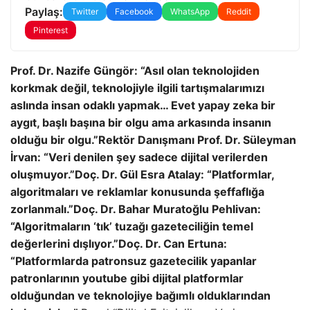
Paylaş:
Twitter
Facebook
WhatsApp
Reddit
Pinterest
Prof. Dr. Nazife Güngör: “Asıl olan teknolojiden
korkmak değil, teknolojiyle ilgili tartışmalarımızı
aslında insan odaklı yapmak… Evet yapay zeka bir
aygıt, başlı başına bir olgu ama arkasında insanın
olduğu bir olgu.”
Rektör Danışmanı Prof. Dr. Süleyman
İrvan: “Veri denilen şey sadece dijital verilerden
oluşmuyor.”
Doç. Dr. Gül Esra Atalay: “Platformlar,
algoritmaları ve reklamlar konusunda şeffaflığa
zorlanmalı.”
Doç. Dr. Bahar Muratoğlu Pehlivan:
“Algoritmaların ‘tık’ tuzağı gazeteciliğin temel
değerlerini dışlıyor.”
Doç. Dr. Can Ertuna:
“Platformlarda patronsuz gazetecilik yapanlar
patronlarının youtube gibi dijital platformlar
olduğundan ve teknolojiye bağımlı olduklarından