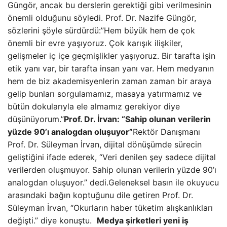
Güngör, ancak bu derslerin gerektiği gibi verilmesinin
önemli olduğunu söyledi. Prof. Dr. Nazife Güngör,
sözlerini şöyle sürdürdü:”Hem büyük hem de çok
önemli bir evre yaşıyoruz. Çok karışık ilişkiler,
gelişmeler iç içe geçmişlikler yaşıyoruz. Bir tarafta işin
etik yanı var, bir tarafta insan yanı var. Hem medyanın
hem de biz akademisyenlerin zaman zaman bir araya
gelip bunları sorgulamamız, masaya yatırmamız ve
bütün dokularıyla ele almamız gerekiyor diye
düşünüyorum.”
Prof. Dr. İrvan: “Sahip olunan verilerin
yüzde 90’ı analogdan oluşuyor”
Rektör Danışmanı
Prof. Dr. Süleyman İrvan, dijital dönüşümde sürecin
geliştiğini ifade ederek, “Veri denilen şey sadece dijital
verilerden oluşmuyor. Sahip olunan verilerin yüzde 90’ı
analogdan oluşuyor.” dedi.Geleneksel basın ile okuyucu
arasındaki bağın koptuğunu dile getiren Prof. Dr.
Süleyman İrvan, “Okurların haber tüketim alışkanlıkları
değişti.” diye konuştu.
Medya şirketleri yeni iş