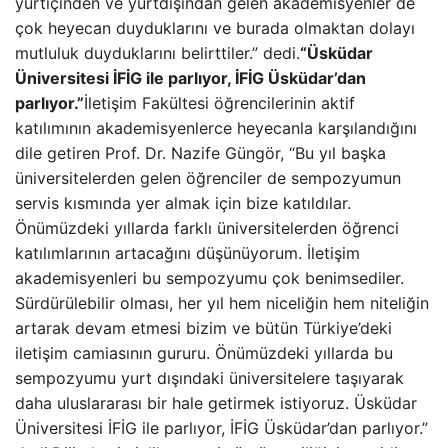
yurtiçinden ve yurtdışından gelen akademisyenler de
çok heyecan duyduklarını ve burada olmaktan dolayı
mutluluk duyduklarını belirttiler.” dedi.
“Üsküdar
Üniversitesi İFİG ile parlıyor, İFİG Üsküdar’dan
parlıyor.”
İletişim Fakültesi öğrencilerinin aktif
katılımının akademisyenlerce heyecanla karşılandığını
dile getiren Prof. Dr. Nazife Güngör, “Bu yıl başka
üniversitelerden gelen öğrenciler de sempozyumun
servis kısmında yer almak için bize katıldılar.
Önümüzdeki yıllarda farklı üniversitelerden öğrenci
katılımlarının artacağını düşünüyorum. İletişim
akademisyenleri bu sempozyumu çok benimsediler.
Sürdürülebilir olması, her yıl hem niceliğin hem niteliğin
artarak devam etmesi bizim ve bütün Türkiye’deki
iletişim camiasının gururu. Önümüzdeki yıllarda bu
sempozyumu yurt dışındaki üniversitelere taşıyarak
daha uluslararası bir hale getirmek istiyoruz. Üsküdar
Üniversitesi İFİG ile parlıyor, İFİG Üsküdar’dan parlıyor.”