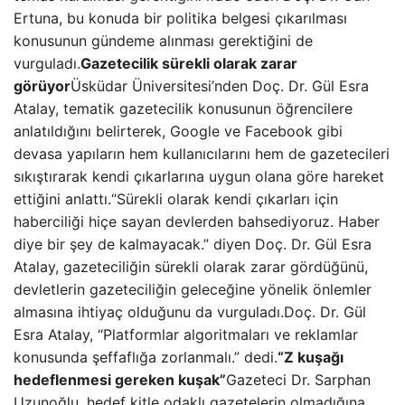
Ertuna, bu konuda bir politika belgesi çıkarılması
konusunun gündeme alınması gerektiğini de
vurguladı.
Gazetecilik sürekli olarak zarar
görüyor
Üsküdar Üniversitesi’nden Doç. Dr. Gül Esra
Atalay, tematik gazetecilik konusunun öğrencilere
anlatıldığını belirterek, Google ve Facebook gibi
devasa yapıların hem kullanıcılarını hem de gazetecileri
sıkıştırarak kendi çıkarlarına uygun olana göre hareket
ettiğini anlattı.“Sürekli olarak kendi çıkarları için
haberciliği hiçe sayan devlerden bahsediyoruz. Haber
diye bir şey de kalmayacak.” diyen Doç. Dr. Gül Esra
Atalay, gazeteciliğin sürekli olarak zarar gördüğünü,
devletlerin gazeteciliğin geleceğine yönelik önlemler
almasına ihtiyaç olduğunu da vurguladı.Doç. Dr. Gül
Esra Atalay, “Platformlar algoritmaları ve reklamlar
konusunda şeffaflığa zorlanmalı.” dedi.
“Z kuşağı
hedeflenmesi gereken kuşak”
Gazeteci Dr. Sarphan
Uzunoğlu, hedef kitle odaklı gazetelerin olmadığına