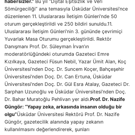
habersizler.”
Bu yıl “Dijital Eşitsizlik ve Veri
Sömürgeciliği” ana temasıyla Üsküdar Üniversitesi’nce
düzenlenen 11. Uluslararası İletişim Günleri’nde 50
oturum gerçekleştirildi ve 250 bildiri sunuldu.11.
Uluslararası İletişim Günleri’nin 3. gününde çevrimiçi
Yuvarlak Masa Oturumu gerçekleştirildi. Rektör
Danışmanı Prof. Dr. Süleyman İrvan’ın
moderatörlüğündeki oturumda Gazeteci Emre
Kızılkaya, Gazeteci Füsun Nebil, Yazar Ümit Alan, Koç
Üniversitesi’nden Doç. Dr. Suncem Koçer, Bahçeşehir
Üniversitesi’nden Doç. Dr. Can Ertuna, Üsküdar
Üniversitesi’nden Doç. Dr. Gül Esra Atalay, Gazeteci Dr.
Sarphan Uzunoğlu ve Üsküdar Üniversitesi’nden Doç.
Dr. Bahar Muratoğlu Pehlivan yer aldı.
Prof. Dr. Nazife
Güngör: “Yapay zeka, arkasında insanın olduğu bir
olgu”
Üsküdar Üniversitesi Rektörü Prof. Dr. Nazife
Güngör, gazetecilik alanında yapay zekanın
kullanılmasını değerlendirerek, şunları