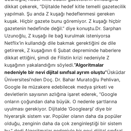
dikkat çekerek, “Dijitalde hedef kitle temelli gazetecilik
yapılmalı. Şu anda Z kuşağı hedeflenmesi gereken
kuşak. Hiçbir gazete bunu göremiyor. Z kuşağı hiçbir
gazetenin hedefinde değil.” diye konuştu.Dr. Sarphan
Uzunoğlu, Z kuşağı ile bağ kurulmak isteniyorsa
Netflix’in kullandığı dile bakmak gerektiğini de dile
getirerek, Z kuşağının 6 Şubat depreminde haberlere
dikkat ettiğini, şimdi de Filistin krizi nedeniyle Z
kuşağının yakalandığını söyledi.
“Algoritmalar
nedeniyle bir nevi dijital sınıfsal ayrım oluştu”
Üsküdar
Üniversitesi’nden Doç. Dr. Bahar Muratoğlu Pehlivan,
Google ile müzakere edebilecek medya şirketi ve
devletlerin sayısının azlığına işaret ederek, “Google
onların çoğundan daha büyük. O nedenle şartlarına
uyulması gerekiyor. Dijitalde ‘Googlearşi’ diye bir
hiyerarşik sistem var. Popüler olanın daha da popüler
olduğu, zenginin daha da çok zenginleştiği bir sistem
bu.” dedi.Algoritmalar nedeniyle bir nevi dijital sınıfsal