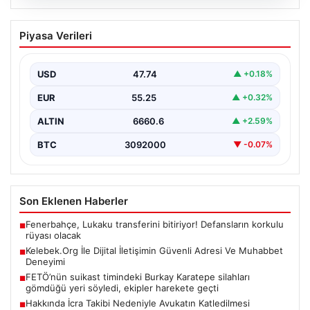
08.08.2026
Kelebek.Org İle Dijital İletişimin Güvenli
Piyasa Verileri
Adresi Ve Muhabbet Deneyimi
İnternet dünyasında insanların güvenli bir şekilde irtibat
oluşturması ciddi bir hassasiyet barındırmaktadır.
USD
47.74
▲ +0.18%
Günümüzde birçok…
EUR
55.25
▲ +0.32%
ALTIN
6660.6
▲ +2.59%
BTC
3092000
▼ -0.07%
Son Eklenen Haberler
Fenerbahçe, Lukaku transferini bitiriyor! Defansların korkulu
■
rüyası olacak
Kelebek.Org İle Dijital İletişimin Güvenli Adresi Ve Muhabbet
■
Deneyimi
FETÖ’nün suikast timindeki Burkay Karatepe silahları
■
gömdüğü yeri söyledi, ekipler harekete geçti
Hakkında İcra Takibi Nedeniyle Avukatın Katledilmesi
■