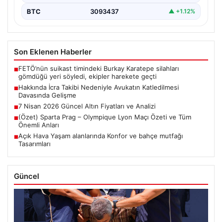
BTC
3093437
▲ +1.12%
Son Eklenen Haberler
FETÖ’nün suikast timindeki Burkay Karatepe silahları
■
gömdüğü yeri söyledi, ekipler harekete geçti
Hakkında İcra Takibi Nedeniyle Avukatın Katledilmesi
■
Davasında Gelişme
7 Nisan 2026 Güncel Altın Fiyatları ve Analizi
■
(Özet) Sparta Prag – Olympique Lyon Maçı Özeti ve Tüm
■
Önemli Anları
Açık Hava Yaşam alanlarında Konfor ve bahçe mutfağı
■
Tasarımları
Güncel