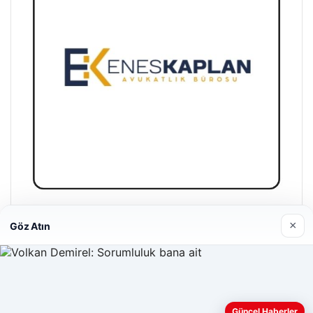
Enes Kaplan Avukatlık Bürosu
×
Göz Atın
28/04/2026
Web sitemizi nasıl kullandığınızı daha iyi anlayabilmek,
Güncel Haberler