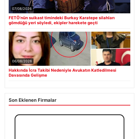
07/08/2026
FETÖ’nün suikast timindeki Burkay Karatepe silahları
gömdüğü yeri söyledi, ekipler harekete geçti
06/08/2026
Hakkında İcra Takibi Nedeniyle Avukatın Katledilmesi
Davasında Gelişme
Son Eklenen Firmalar