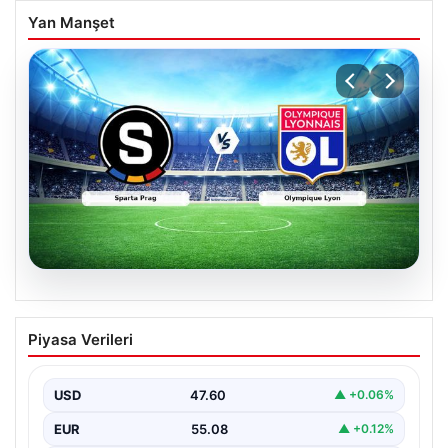
Yan Manşet
05.08.2026
(Özet) Sparta Prag – Olympique Lyon
Piyasa Verileri
Maçı Özeti ve Tüm Önemli Anları
USD
47.60
▲ +0.06%
EUR
55.08
▲ +0.12%