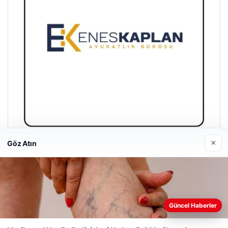
×
Göz Atın
Enes Kaplan Avukatlık Bürosu
28/04/2026
Güncel Haberler
Web sitemizi nasıl kullandığınızı daha iyi anlayabilmek,
deneyiminizi kişiselleştirmek ve geliştirmek amacıyla çerezler