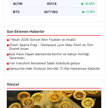
ALTIN
6511.8
▲ +0.24%
BTC
3077363
▲ +1.18%
Son Eklenen Haberler
7 Nisan 2026 Güncel Altın Fiyatları ve Analizi
■
(Özet) Sparta Prag – Olympique Lyon Maçı Özeti ve Tüm
■
Önemli Anları
Açık Hava Yaşam alanlarında Konfor ve bahçe mutfağı
■
Tasarımları
Yılın transferi! Mohamed Salah İstanbul’a geliyor
■
Samsun’da Halk Otobüsü Devrildi: 21 Kişi Hastaneye Kaldırıldı
■
Güncel