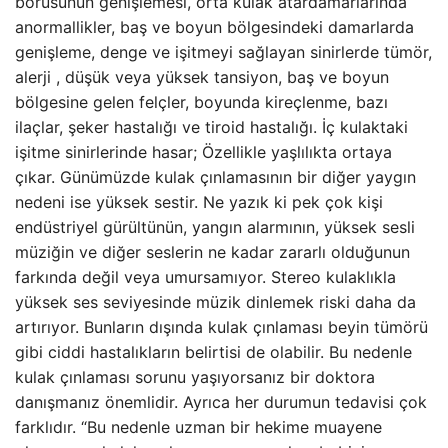
borusunun genişlemesi, orta kulak atardamarlarında
anormallikler, baş ve boyun bölgesindeki damarlarda
genişleme, denge ve işitmeyi sağlayan sinirlerde tümör,
alerji , düşük veya yüksek tansiyon, baş ve boyun
bölgesine gelen felçler, boyunda kireçlenme, bazı
ilaçlar, şeker hastalığı ve tiroid hastalığı. İç kulaktaki
işitme sinirlerinde hasar; Özellikle yaşlılıkta ortaya
çıkar. Günümüzde kulak çınlamasının bir diğer yaygın
nedeni ise yüksek sestir. Ne yazık ki pek çok kişi
endüstriyel gürültünün, yangın alarmının, yüksek sesli
müziğin ve diğer seslerin ne kadar zararlı olduğunun
farkında değil veya umursamıyor. Stereo kulaklıkla
yüksek ses seviyesinde müzik dinlemek riski daha da
artırıyor. Bunların dışında kulak çınlaması beyin tümörü
gibi ciddi hastalıkların belirtisi de olabilir. Bu nedenle
kulak çınlaması sorunu yaşıyorsanız bir doktora
danışmanız önemlidir. Ayrıca her durumun tedavisi çok
farklıdır. “Bu nedenle uzman bir hekime muayene