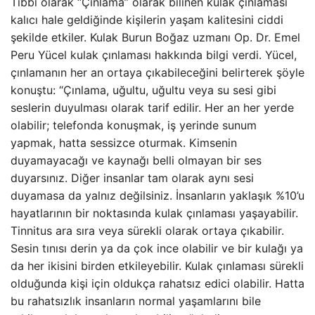
Tıbbi olarak “Çınlama” olarak bilinen kulak çınlaması
kalıcı hale geldiğinde kişilerin yaşam kalitesini ciddi
şekilde etkiler. Kulak Burun Boğaz uzmanı Op. Dr. Emel
Peru Yücel kulak çınlaması hakkında bilgi verdi. Yücel,
çınlamanın her an ortaya çıkabileceğini belirterek şöyle
konuştu: “Çınlama, uğultu, uğultu veya su sesi gibi
seslerin duyulması olarak tarif edilir. Her an her yerde
olabilir; telefonda konuşmak, iş yerinde sunum
yapmak, hatta sessizce oturmak. Kimsenin
duyamayacağı ve kaynağı belli olmayan bir ses
duyarsınız. Diğer insanlar tam olarak aynı sesi
duyamasa da yalnız değilsiniz. İnsanların yaklaşık %10’u
hayatlarının bir noktasında kulak çınlaması yaşayabilir.
Tinnitus ara sıra veya sürekli olarak ortaya çıkabilir.
Sesin tınısı derin ya da çok ince olabilir ve bir kulağı ya
da her ikisini birden etkileyebilir. Kulak çınlaması sürekli
olduğunda kişi için oldukça rahatsız edici olabilir. Hatta
bu rahatsızlık insanların normal yaşamlarını bile