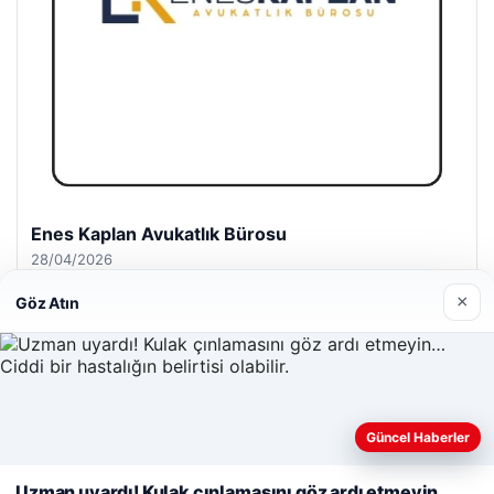
Enes Kaplan Avukatlık Bürosu
28/04/2026
×
Göz Atın
© 2026 Haber İnternet – Güncel Haberler
Güncel Haberler
Web sitemizi nasıl kullandığınızı daha iyi anlayabilmek,
malta work and study
|
lemagrup.com.tr
deneyiminizi kişiselleştirmek ve geliştirmek amacıyla çerezler
Uzman uyardı! Kulak çınlamasını göz ardı etmeyin…