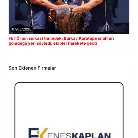
07/08/2026
FETÖ’nün suikast timindeki Burkay Karatepe silahları
gömdüğü yeri söyledi, ekipler harekete geçti
Son Eklenen Firmalar