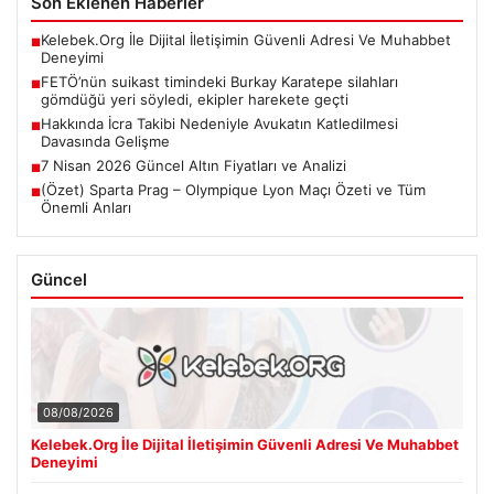
Son Eklenen Haberler
Kelebek.Org İle Dijital İletişimin Güvenli Adresi Ve Muhabbet
■
Deneyimi
FETÖ’nün suikast timindeki Burkay Karatepe silahları
■
gömdüğü yeri söyledi, ekipler harekete geçti
Hakkında İcra Takibi Nedeniyle Avukatın Katledilmesi
■
Davasında Gelişme
7 Nisan 2026 Güncel Altın Fiyatları ve Analizi
■
(Özet) Sparta Prag – Olympique Lyon Maçı Özeti ve Tüm
■
Önemli Anları
Güncel
08/08/2026
Kelebek.Org İle Dijital İletişimin Güvenli Adresi Ve Muhabbet
Deneyimi