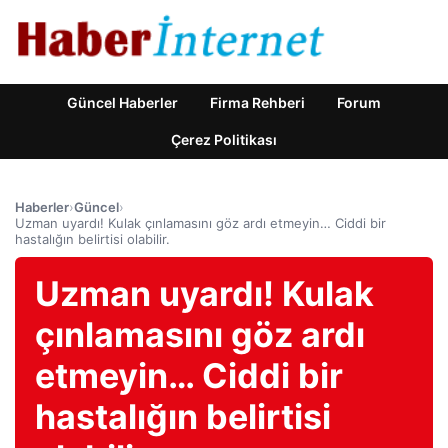
Güncel Haberler
Firma Rehberi
Forum
Çerez Politikası
Haberler
›
Güncel
›
Uzman uyardı! Kulak çınlamasını göz ardı etmeyin… Ciddi bir
hastalığın belirtisi olabilir.
Uzman uyardı! Kulak
çınlamasını göz ardı
etmeyin… Ciddi bir
hastalığın belirtisi