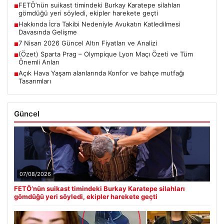
FETÖ’nün suikast timindeki Burkay Karatepe silahları
■
gömdüğü yeri söyledi, ekipler harekete geçti
Hakkında İcra Takibi Nedeniyle Avukatın Katledilmesi
■
Davasında Gelişme
7 Nisan 2026 Güncel Altın Fiyatları ve Analizi
■
(Özet) Sparta Prag – Olympique Lyon Maçı Özeti ve Tüm
■
Önemli Anları
Açık Hava Yaşam alanlarında Konfor ve bahçe mutfağı
■
Tasarımları
Güncel
07/08/2026
FETÖ’nün suikast timindeki Burkay Karatepe silahları
gömdüğü yeri söyledi, ekipler harekete geçti