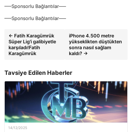
—–Sponsorlu Bağlantılar—–
—–Sponsorlu Bağlantılar—–
← Fatih Karagümrük
iPhone 4.500 metre
Süper Lig'i galibiyetle
yükseklikten düştükten
karşıladı!Fatih
sonra nasıl sağlam
Karagümrük
kaldı? →
Tavsiye Edilen Haberler
14/12/2025