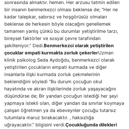
sonrasında almaktır. hemen. Her arzusu tatmin edilen
bir insanın benmerkezci olması beklense de; “Her ne
kadar talepkar, sabırsız ve hoşgörüsüz olmaları
beklense de herkesin böyle olacağını genellemek
tamamen yanlış çünkü bu durumlar yetiştirilme tarzı,
bireysel faktörler ve sosyal çevre tarafından
şekilleniyor.” Dedi.
Benmerkezci olarak yetiştirilen
çocuklar empati kurmakta zorluk çekerler
Uzman
klinik psikolog Seda Aydoğdu, benmerkezci olarak
yetiştirilen çocukların empati kurmada ve diğer
insanlarla ilişki kurmada zorluk çekmelerinin
beklendiğini söyledi “Bu durum çocuğun okul
hayatında ve akran ilişkilerinde zorluk yaşayacağını
düşündürse de; Bir yandan çocuğun istediği her şeyi
yapmaya istekli olan, diğer yandan da sınırlar koymaya
çalışan öğretmen ya da ebeveynler çocuğu tutarsız
tutumlara maruz bırakacaktır. , haksızlığa
uğrayacaktır.” bilgisini verdi.
Çocukluğunda dilekleri