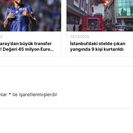
25
13/12/2025
aray’dan büyük transfer
İstanbul’daki otelde çıkan
! Değeri 45 milyon Euro…
yangında 9 kişi kurtarıldı
nlar
*
ile işaretlenmişlerdir