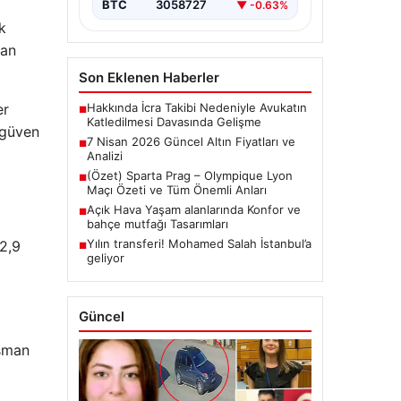
BTC
3058727
▼ -0.63%
k
man
Son Eklenen Haberler
Hakkında İcra Takibi Nedeniyle Avukatın
er
■
Katledilmesi Davasında Gelişme
 güven
7 Nisan 2026 Güncel Altın Fiyatları ve
■
Analizi
(Özet) Sparta Prag – Olympique Lyon
■
Maçı Özeti ve Tüm Önemli Anları
Açık Hava Yaşam alanlarında Konfor ve
■
bahçe mutfağı Tasarımları
Yılın transferi! Mohamed Salah İstanbul’a
 2,9
■
geliyor
Güncel
nsman