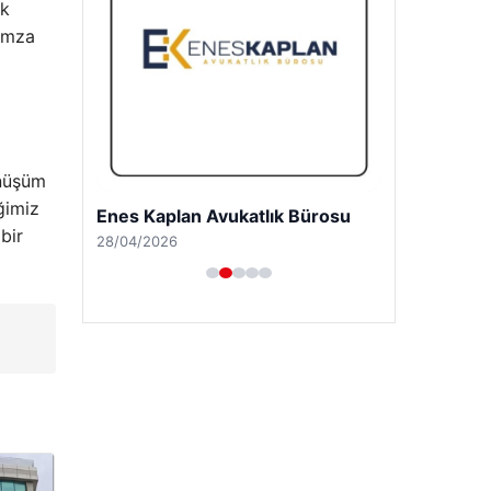
ik
 imza
önüşüm
ğimiz
Enes Kaplan Avukatlık Bürosu
bir
28/04/2026