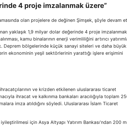
erinde 4 proje imzalanmak üzere”
sında olan projelere de değinen Şimşek, şöyle devam ett
an yaklaşık 1,9 milyar dolar değerinde 4 proje imzalanmak
ınması, kamu binalarının enerji verimliliğini artırıcı yatırıml
. Deprem bölgelerinde küçük sanayi siteleri ve daha büyük
in ekonominin yeşil sektörlerinin yarattığı işlere erişimini
acatçılarının ve krizden etkilenen uluslararası ticaret
acıyla ihracat ve kalkınma bankaları aracılığıyla toplam 2
lara imza atıldığını söyledi. Uluslararası İslam Ticaret
iyileştirilmesi için Asya Altyapı Yatırım Bankası'ndan 200 m