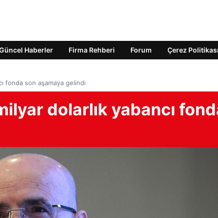
Güncel Haberler
Firma Rehberi
Forum
Çerez Politikas
ncı fonda son aşamaya gelindi
milyar dolarlık yabancı fond