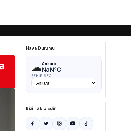
ı
Hava Durumu
a
☁
Ankara
NaN°C
ŞEHIR SEÇ
Bizi Takip Edin