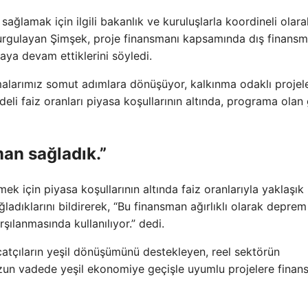
lamak için ilgili bakanlık ve kuruluşlarla koordineli olara
vurgulayan Şimşek, proje finansmanı kapsamında dış finans
ya devam ettiklerini söyledi.
şmalarımız somut adımlara dönüşüyor, kalkınma odaklı projel
deli faiz oranları piyasa koşullarının altında, programa olan
man sağladık.”
k için piyasa koşullarının altında faiz oranlarıyla yaklaşık
ladıklarını bildirerek, “Bu finansman ağırlıklı olarak deprem
rşılanmasında kullanılıyor.” dedi.
acatçıların yeşil dönüşümünü destekleyen, reel sektörün
 uzun vadede yeşil ekonomiye geçişle uyumlu projelere fina