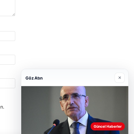
×
Göz Atın
n.
Güncel Haberler