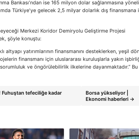
kınma Bankası'ndan ise 165 milyon dolar sağlanmasına yönel
amda Türkiye'ye gelecek 2,5 milyar dolarlık dış finansmana
leyeceği Merkezi Koridor Demiryolu Geliştirme Projesi
ek, şöyle konuştu:
 altyapı yatırımlarının finansmanını desteklerken, yeşil d
jelerin finansmanı için uluslararası kuruluşlarla yakın işbirli
sorumluluk ve öngörülebilirlik ilkelerine dayanmaktadır.” Bu 
 Fuhuştan tefeciliğe kadar
Borsa yükseliyor |
Ekonomi haberleri →