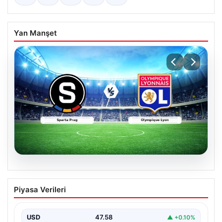
Yan Manşet
05.08.2026
(Özet) Sparta Prag – Olympique Lyon
Piyasa Verileri
Maçı Özeti ve Tüm Önemli Anları
USD
47.58
▲ +0.10%