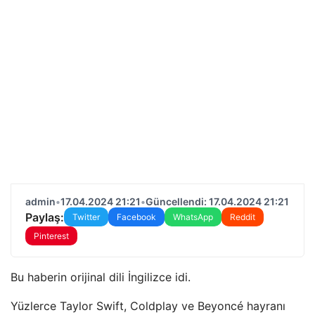
admin
•
17.04.2024 21:21
•
Güncellendi: 17.04.2024 21:21
Paylaş:
Twitter
Facebook
WhatsApp
Reddit
Pinterest
Bu haberin orijinal dili İngilizce idi.
Yüzlerce Taylor Swift, Coldplay ve Beyoncé hayranı