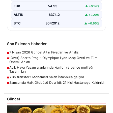
EUR
54.93
▲ +0.14%
ALTIN
6374.2
▲ +2.29%
BTC
3042912
▲ +0.65%
Son Eklenen Haberler
7 Nisan 2026 Güncel Altın Fiyatları ve Analizi
■
(Özet) Sparta Prag – Olympique Lyon Maçı Özeti ve Tüm
■
Önemli Anları
Açık Hava Yaşam alanlarında Konfor ve bahçe mutfağı
■
Tasarımları
Yılın transferi! Mohamed Salah İstanbul’a geliyor
■
Samsun’da Halk Otobüsü Devrildi: 21 Kişi Hastaneye Kaldırıldı
■
Güncel