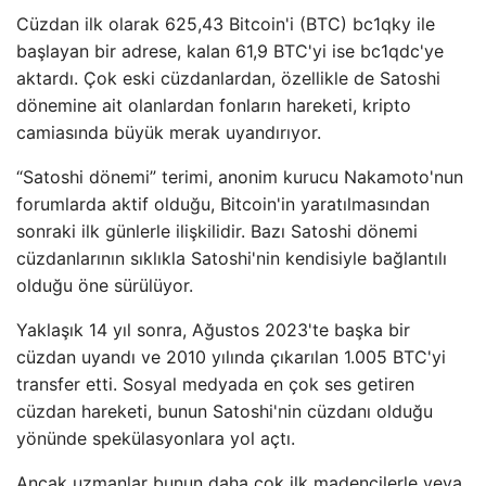
Cüzdan ilk olarak 625,43 Bitcoin'i (BTC) bc1qky ile
başlayan bir adrese, kalan 61,9 BTC'yi ise bc1qdc'ye
aktardı. Çok eski cüzdanlardan, özellikle de Satoshi
dönemine ait olanlardan fonların hareketi, kripto
camiasında büyük merak uyandırıyor.
“Satoshi dönemi” terimi, anonim kurucu Nakamoto'nun
forumlarda aktif olduğu, Bitcoin'in yaratılmasından
sonraki ilk günlerle ilişkilidir. Bazı Satoshi dönemi
cüzdanlarının sıklıkla Satoshi'nin kendisiyle bağlantılı
olduğu öne sürülüyor.
Yaklaşık 14 yıl sonra, Ağustos 2023'te başka bir
cüzdan uyandı ve 2010 yılında çıkarılan 1.005 BTC'yi
transfer etti. Sosyal medyada en çok ses getiren
cüzdan hareketi, bunun Satoshi'nin cüzdanı olduğu
yönünde spekülasyonlara yol açtı.
Ancak uzmanlar bunun daha çok ilk madencilerle veya