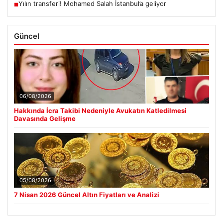
Yılın transferi! Mohamed Salah İstanbul’a geliyor
■
Güncel
06/08/2026
Hakkında İcra Takibi Nedeniyle Avukatın Katledilmesi
Davasında Gelişme
05/08/2026
7 Nisan 2026 Güncel Altın Fiyatları ve Analizi