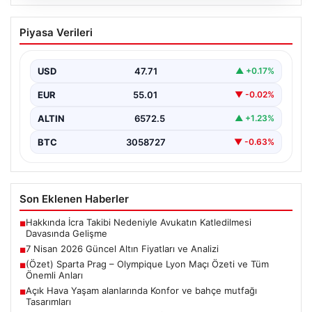
05.08.2026
7 Nisan 2026 Güncel Altın Fiyatları ve
Piyasa Verileri
Analizi
Altın piyasası, uluslararası jeopolitik gelişmeler ve
bölgesel gerilimler nedeniyle dalgalı seyirler yaşamaya
USD
47.71
▲ +0.17%
devam ediyor.…
EUR
55.01
▼ -0.02%
ALTIN
6572.5
▲ +1.23%
BTC
3058727
▼ -0.63%
Son Eklenen Haberler
Hakkında İcra Takibi Nedeniyle Avukatın Katledilmesi
■
Davasında Gelişme
7 Nisan 2026 Güncel Altın Fiyatları ve Analizi
■
(Özet) Sparta Prag – Olympique Lyon Maçı Özeti ve Tüm
■
Önemli Anları
Açık Hava Yaşam alanlarında Konfor ve bahçe mutfağı
■
Tasarımları