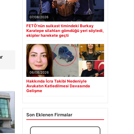
07/08/2026
FETÖ’nün suikast timindeki Burkay
Karatepe silahları gömdüğü yeri söyledi,
ekipler harekete geçti
ar
06/08/2026
Hakkında İcra Takibi Nedeniyle
Avukatın Katledilmesi Davasında
Gelişme
Son Eklenen Firmalar