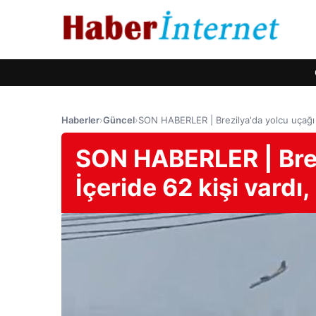
Haberler
›
Güncel
›
SON HABERLER | Brezilya'da yolcu uçağı d
SON HABERLER | Brez
İçeride 62 kişi vardı