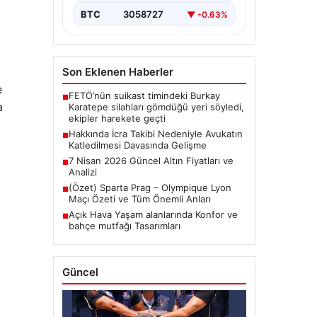
BTC
3058727
▼ -0.63%
Son Eklenen Haberler
e
FETÖ’nün suikast timindeki Burkay
■
a
Karatepe silahları gömdüğü yeri söyledi,
ekipler harekete geçti
Hakkında İcra Takibi Nedeniyle Avukatın
■
Katledilmesi Davasında Gelişme
7 Nisan 2026 Güncel Altın Fiyatları ve
■
Analizi
(Özet) Sparta Prag – Olympique Lyon
■
Maçı Özeti ve Tüm Önemli Anları
Açık Hava Yaşam alanlarında Konfor ve
■
bahçe mutfağı Tasarımları
Güncel