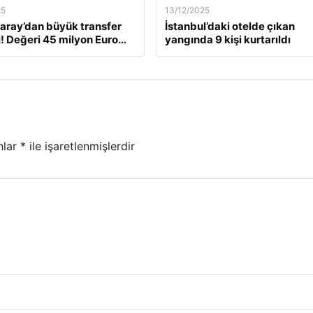
25
13/12/2025
aray’dan büyük transfer
İstanbul’daki otelde çıkan
! Değeri 45 milyon Euro…
yangında 9 kişi kurtarıldı
nlar
*
ile işaretlenmişlerdir