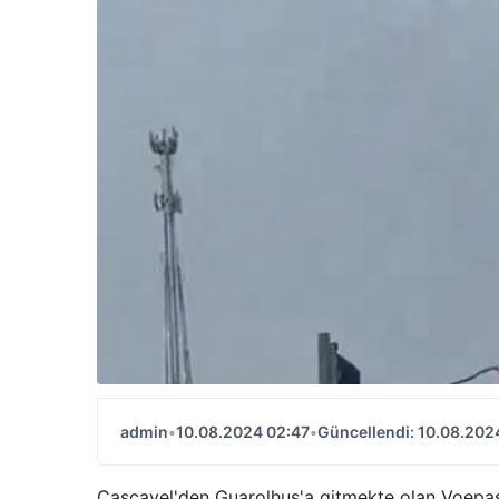
admin
•
10.08.2024 02:47
•
Güncellendi: 10.08.202
Cascavel'den Guarolhus'a gitmekte olan Voepass 