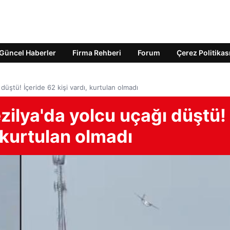
Güncel Haberler
Firma Rehberi
Forum
Çerez Politikas
üştü! İçeride 62 kişi vardı, kurtulan olmadı
ilya'da yolcu uçağı düştü!
, kurtulan olmadı