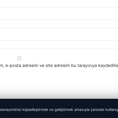
m, e-posta adresim ve site adresim bu tarayıcıya kaydedilsi
 deneyiminizi kişiselleştirmek ve geliştirmek amacıyla çerezler kullan
malta work and study
|
lemagrup.com.tr