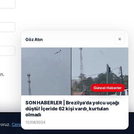
×
Göz Atın
n.
Güncel Haberler
SON HABERLER | Brezilya'da yolcu uçağı
düştü! İçeride 62 kişi vardı, kurtulan
olmadı
10/08/2024
ıyoruz.
Çerez Politikamız
Reddet
Kabul Et