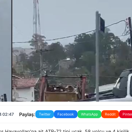
Paylaş:
4 02:47
Twitter
Facebook
WhatsApp
Reddit
Pinte
Havayolları'na ait ATR-72 tipi uçak, 58 yolcu ve 4 kişilik