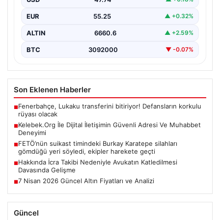
Günümüzde birçok…
EUR
55.25
▲ +0.32%
ALTIN
6660.6
▲ +2.59%
BTC
3092000
▼ -0.07%
Son Eklenen Haberler
Fenerbahçe, Lukaku transferini bitiriyor! Defansların korkulu
■
rüyası olacak
Kelebek.Org İle Dijital İletişimin Güvenli Adresi Ve Muhabbet
■
Deneyimi
FETÖ’nün suikast timindeki Burkay Karatepe silahları
■
gömdüğü yeri söyledi, ekipler harekete geçti
Hakkında İcra Takibi Nedeniyle Avukatın Katledilmesi
■
Davasında Gelişme
7 Nisan 2026 Güncel Altın Fiyatları ve Analizi
■
Güncel