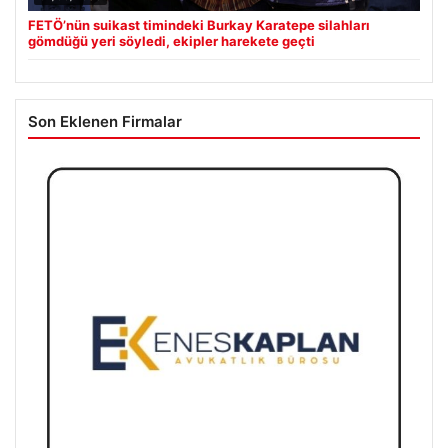
FETÖ’nün suikast timindeki Burkay Karatepe silahları
gömdüğü yeri söyledi, ekipler harekete geçti
Son Eklenen Firmalar