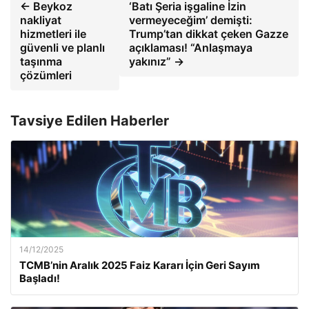
← Beykoz
‘Batı Şeria işgaline İzin
nakliyat
vermeyeceğim’ demişti:
hizmetleri ile
Trump’tan dikkat çeken Gazze
güvenli ve planlı
açıklaması! “Anlaşmaya
taşınma
yakınız” →
çözümleri
Tavsiye Edilen Haberler
14/12/2025
TCMB’nin Aralık 2025 Faiz Kararı İçin Geri Sayım
Başladı!