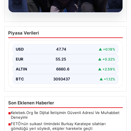
07.08.2026
FETÖ’nün suikast timindeki Burkay
Piyasa Verileri
Karatepe silahları gömdüğü yeri
söyledi, ekipler harekete geçti
USD
47.74
▲ +0.18%
{“title”: “FETÖ’nün Suikast Girişiminde Firari Üye Burkay
Karatepe’nin İtirafları ve Arama Çalışmaları”, “content”:
EUR
55.25
▲ +0.32%
“…
ALTIN
6660.6
▲ +2.59%
BTC
3093437
▲ +1.12%
Son Eklenen Haberler
Kelebek.Org İle Dijital İletişimin Güvenli Adresi Ve Muhabbet
■
Deneyimi
FETÖ’nün suikast timindeki Burkay Karatepe silahları
■
gömdüğü yeri söyledi, ekipler harekete geçti