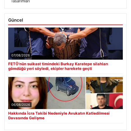
Tasarımları
Güncel
07/08/2026
FETÖ’nün suikast timindeki Burkay Karatepe silahları
gömdüğü yeri söyledi, ekipler harekete geçti
06/08/2026
Hakkında İcra Takibi Nedeniyle Avukatın Katledilmesi
Davasında Gelişme