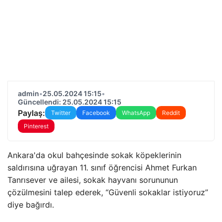
admin
•
25.05.2024 15:15
•
Güncellendi: 25.05.2024 15:15
Paylaş:
Twitter
Facebook
WhatsApp
Reddit
Pinterest
Ankara'da okul bahçesinde sokak köpeklerinin
saldırısına uğrayan 11. sınıf öğrencisi Ahmet Furkan
Tanrısever ve ailesi, sokak hayvanı sorununun
çözülmesini talep ederek, “Güvenli sokaklar istiyoruz”
diye bağırdı.