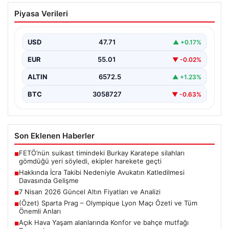
7 Nisan 2026 Güncel Altın Fiyatları ve
Piyasa Verileri
Analizi
Altın piyasası, uluslararası jeopolitik gelişmeler ve
bölgesel gerilimler nedeniyle dalgalı seyirler yaşamaya
USD
47.71
▲ +0.17%
devam ediyor.…
EUR
55.01
▼ -0.02%
ALTIN
6572.5
▲ +1.23%
BTC
3058727
▼ -0.63%
Son Eklenen Haberler
FETÖ’nün suikast timindeki Burkay Karatepe silahları
■
gömdüğü yeri söyledi, ekipler harekete geçti
Hakkında İcra Takibi Nedeniyle Avukatın Katledilmesi
■
Davasında Gelişme
7 Nisan 2026 Güncel Altın Fiyatları ve Analizi
■
(Özet) Sparta Prag – Olympique Lyon Maçı Özeti ve Tüm
■
Önemli Anları
Açık Hava Yaşam alanlarında Konfor ve bahçe mutfağı
■