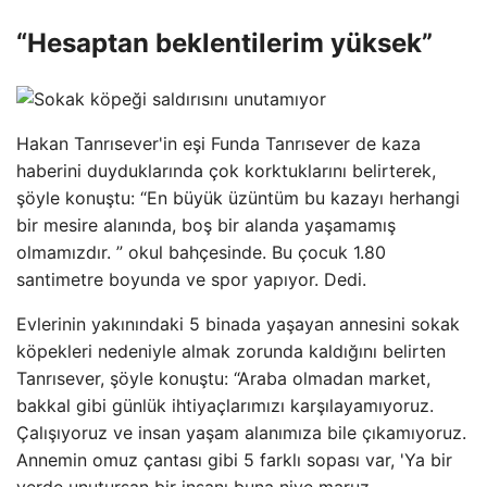
“Hesaptan beklentilerim yüksek”
Hakan Tanrısever'in eşi Funda Tanrısever de kaza
haberini duyduklarında çok korktuklarını belirterek,
şöyle konuştu: “En büyük üzüntüm bu kazayı herhangi
bir mesire alanında, boş bir alanda yaşamamış
olmamızdır. ” okul bahçesinde. Bu çocuk 1.80
santimetre boyunda ve spor yapıyor. Dedi.
Evlerinin yakınındaki 5 binada yaşayan annesini sokak
köpekleri nedeniyle almak zorunda kaldığını belirten
Tanrısever, şöyle konuştu: “Araba olmadan market,
bakkal gibi günlük ihtiyaçlarımızı karşılayamıyoruz.
Çalışıyoruz ve insan yaşam alanımıza bile çıkamıyoruz.
Annemin omuz çantası gibi 5 farklı sopası var, 'Ya bir
yerde unutursan bir insanı buna niye maruz