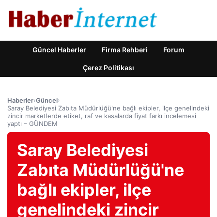
Güncel Haberler
Firma Rehberi
Forum
Çerez Politikası
Haberler
›
Güncel
›
Saray Belediyesi Zabıta Müdürlüğü'ne bağlı ekipler, ilçe genelindeki
zincir marketlerde etiket, raf ve kasalarda fiyat farkı incelemesi
yaptı – GÜNDEM
Saray Belediyesi
Zabıta Müdürlüğü'ne
bağlı ekipler, ilçe
genelindeki zincir