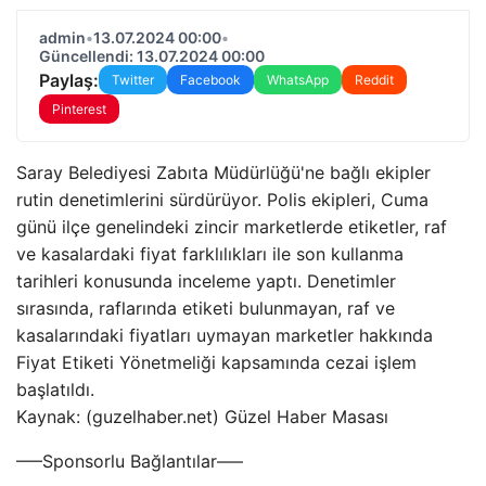
admin
•
13.07.2024 00:00
•
Güncellendi: 13.07.2024 00:00
Paylaş:
Twitter
Facebook
WhatsApp
Reddit
Pinterest
Saray Belediyesi Zabıta Müdürlüğü'ne bağlı ekipler
rutin denetimlerini sürdürüyor. Polis ekipleri, Cuma
günü ilçe genelindeki zincir marketlerde etiketler, raf
ve kasalardaki fiyat farklılıkları ile son kullanma
tarihleri ​​konusunda inceleme yaptı. Denetimler
sırasında, raflarında etiketi bulunmayan, raf ve
kasalarındaki fiyatları uymayan marketler hakkında
Fiyat Etiketi Yönetmeliği kapsamında cezai işlem
başlatıldı.
Kaynak: (guzelhaber.net) Güzel Haber Masası
—–Sponsorlu Bağlantılar—–