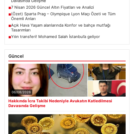
Davasında Gelişme
7 Nisan 2026 Güncel Altın Fiyatları ve Analizi
■
(Özet) Sparta Prag – Olympique Lyon Maçı Özeti ve Tüm
■
Önemli Anları
Açık Hava Yaşam alanlarında Konfor ve bahçe mutfağı
■
Tasarımları
Yılın transferi! Mohamed Salah İstanbul’a geliyor
■
Güncel
06/08/2026
Hakkında İcra Takibi Nedeniyle Avukatın Katledilmesi
Davasında Gelişme