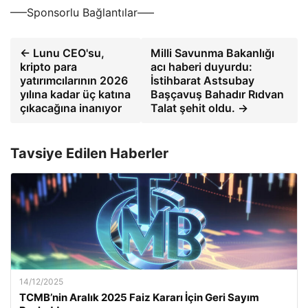
—–Sponsorlu Bağlantılar—–
← Lunu CEO'su,
Milli Savunma Bakanlığı
kripto para
acı haberi duyurdu:
yatırımcılarının 2026
İstihbarat Astsubay
yılına kadar üç katına
Başçavuş Bahadır Rıdvan
çıkacağına inanıyor
Talat şehit oldu. →
Tavsiye Edilen Haberler
14/12/2025
TCMB’nin Aralık 2025 Faiz Kararı İçin Geri Sayım