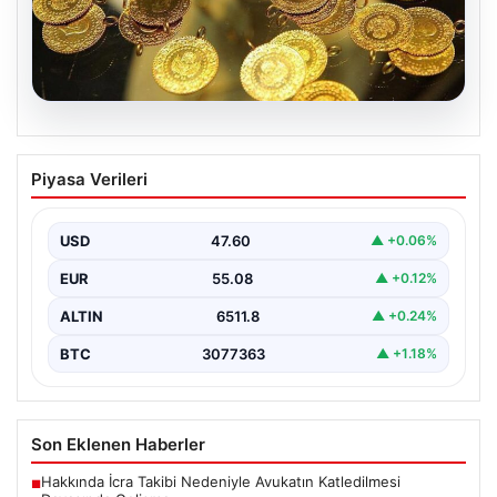
05.08.2026
7 Nisan 2026 Güncel Altın Fiyatları ve
Piyasa Verileri
Analizi
Altın piyasası, uluslararası jeopolitik gelişmeler ve
bölgesel gerilimler nedeniyle dalgalı seyirler yaşamaya
USD
47.60
▲ +0.06%
devam ediyor.…
EUR
55.08
▲ +0.12%
ALTIN
6511.8
▲ +0.24%
BTC
3077363
▲ +1.18%
Son Eklenen Haberler
Hakkında İcra Takibi Nedeniyle Avukatın Katledilmesi
■