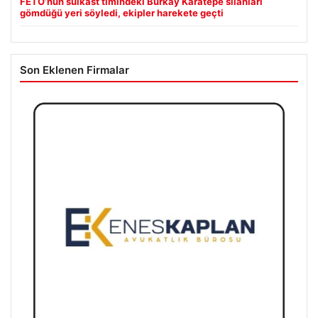
FETÖ’nün suikast timindeki Burkay Karatepe silahları
gömdüğü yeri söyledi, ekipler harekete geçti
Son Eklenen Firmalar