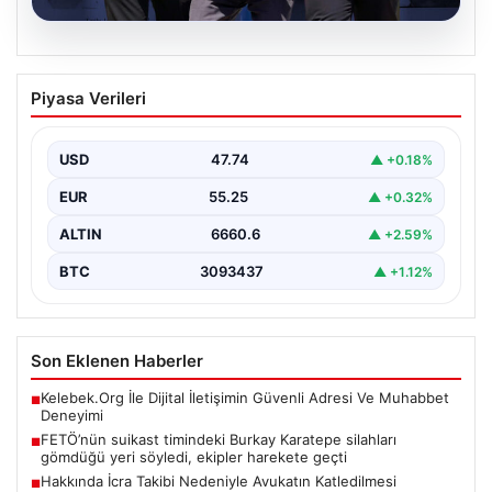
07.08.2026
FETÖ’nün suikast timindeki Burkay
Piyasa Verileri
Karatepe silahları gömdüğü yeri
söyledi, ekipler harekete geçti
USD
47.74
▲ +0.18%
{“title”: “FETÖ’nün Suikast Girişiminde Firari Üye Burkay
Karatepe’nin İtirafları ve Arama Çalışmaları”, “content”:
EUR
55.25
▲ +0.32%
“…
ALTIN
6660.6
▲ +2.59%
BTC
3093437
▲ +1.12%
Son Eklenen Haberler
Kelebek.Org İle Dijital İletişimin Güvenli Adresi Ve Muhabbet
■
Deneyimi
FETÖ’nün suikast timindeki Burkay Karatepe silahları
■
gömdüğü yeri söyledi, ekipler harekete geçti
Hakkında İcra Takibi Nedeniyle Avukatın Katledilmesi
■