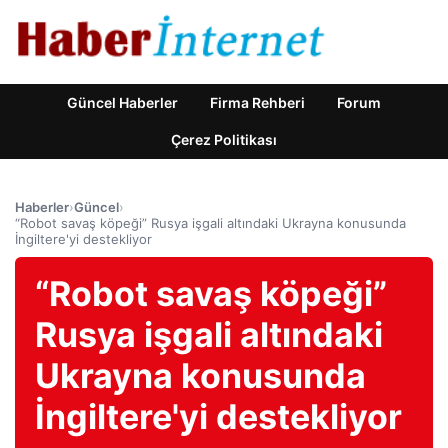
Güncel Haberler
Firma Rehberi
Forum
Çerez Politikası
Haberler
›
Güncel
›
“Robot savaş köpeği” Rusya işgali altındaki Ukrayna konusunda
İngiltere'yi destekliyor
“Robot savaş köpeği”
Rusya işgali altındaki
Ukrayna konusunda
İngiltere'yi destekliyor