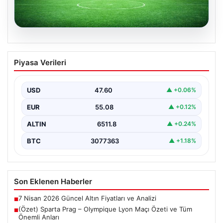
05.08.2026
(Özet) Sparta Prag – Olympique Lyon
Piyasa Verileri
Maçı Özeti ve Tüm Önemli Anları
USD
47.60
▲ +0.06%
EUR
55.08
▲ +0.12%
ALTIN
6511.8
▲ +0.24%
BTC
3077363
▲ +1.18%
Son Eklenen Haberler
7 Nisan 2026 Güncel Altın Fiyatları ve Analizi
■
(Özet) Sparta Prag – Olympique Lyon Maçı Özeti ve Tüm
■
Önemli Anları