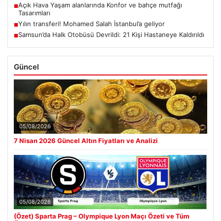
Açık Hava Yaşam alanlarında Konfor ve bahçe mutfağı
■
Tasarımları
Yılın transferi! Mohamed Salah İstanbul’a geliyor
■
Samsun’da Halk Otobüsü Devrildi: 21 Kişi Hastaneye Kaldırıldı
■
Güncel
05/08/2026
7 Nisan 2026 Güncel Altın Fiyatları ve Analizi
05/08/2026
(Özet) Sparta Prag – Olympique Lyon Maçı Özeti ve Tüm