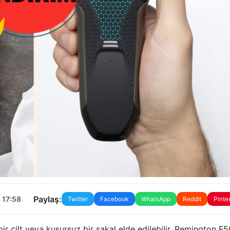
Paylaş:
 17:58
Twitter
Facebook
WhatsApp
Reddit
Pinte
r cilt veya kusursuz bir sakal elde edilebilir. Remington F