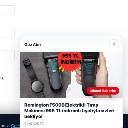
×
Göz Atın
n.
Güncel Haberler
Remington F5000 Elektrikli Tıraş
Makinesi 995 TL indirimli fiyatıyla sizleri
bekliyor
04/01/2025
ıyoruz.
Çerez Politikamız
Reddet
Kabul Et