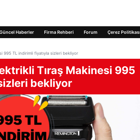
Güncel Haberler
Firma Rehberi
Forum
Çerez Politikas
995 TL indirimli fiyatıyla sizleri bekliyor
ktrikli Tıraş Makinesi 995
sizleri bekliyor