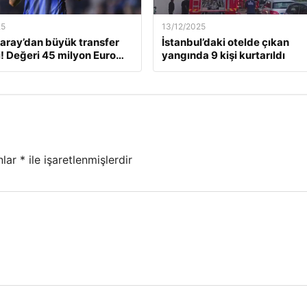
25
13/12/2025
aray’dan büyük transfer
İstanbul’daki otelde çıkan
! Değeri 45 milyon Euro…
yangında 9 kişi kurtarıldı
nlar
*
ile işaretlenmişlerdir