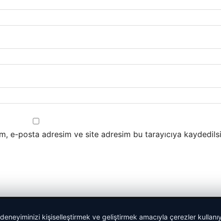
m, e-posta adresim ve site adresim bu tarayıcıya kaydedilsi
 deneyiminizi kişiselleştirmek ve geliştirmek amacıyla çerezler kullan