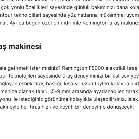
 ve çok yönlü özellikleri sayesinde günlük bakımınızı daha kol
Contour teknolojileri sayesinde yüz hatlarına mükemmel uyum
unar. Ayrıca bugün özel bir indirimle Remington tıraş makine
raş makinesi
ale getirmek ister misiniz? Remington F5000 elektrikli tıraş
r teknolojileri sayesinde tıraş deneyiminizi bir üst seviye
ayan esnek tıraş başlığı, kısa ve uzun tüyleri kolayca alır
ştirmenize olanak tanır. 1,5-9 mm arasında ayarlanabilen tarak
onu ile istediğiniz görünüme kolaylıkla ulaşabilirsiniz. Islak
kineyle her tıraş hızlı ve keyifli bir deneyime dönüşecek!