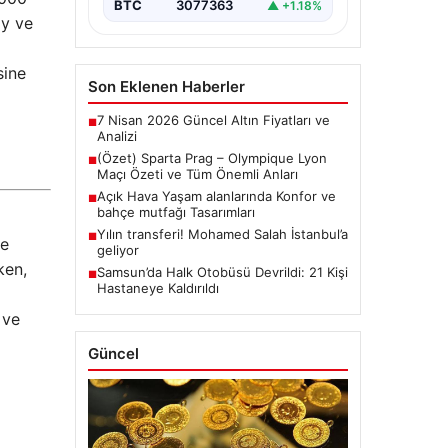
BTC
3077363
▲ +1.18%
ay ve
sine
Son Eklenen Haberler
7 Nisan 2026 Güncel Altın Fiyatları ve
■
Analizi
(Özet) Sparta Prag – Olympique Lyon
■
Maçı Özeti ve Tüm Önemli Anları
Açık Hava Yaşam alanlarında Konfor ve
■
bahçe mutfağı Tasarımları
Yılın transferi! Mohamed Salah İstanbul’a
■
ye
geliyor
ken,
Samsun’da Halk Otobüsü Devrildi: 21 Kişi
■
Hastaneye Kaldırıldı
 ve
Güncel