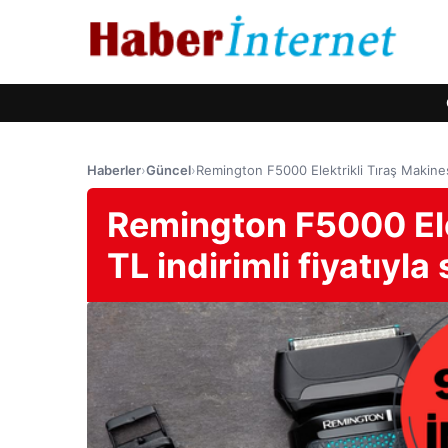
Haberler
›
Güncel
›
Remington F5000 Elektrikli Tıraş Makinesi 
Remington F5000 Ele
TL indirimli fiyatıyla 