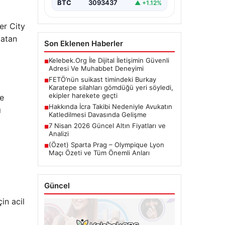
Çalışmaları”, “content”: “…
BTC
3093437
▲ +1.12%
er City
latan
Son Eklenen Haberler
Kelebek.Org İle Dijital İletişimin Güvenli
■
Adresi Ve Muhabbet Deneyimi
FETÖ’nün suikast timindeki Burkay
■
Karatepe silahları gömdüğü yeri söyledi,
ekipler harekete geçti
ke
Hakkında İcra Takibi Nedeniyle Avukatın
■
ı
Katledilmesi Davasında Gelişme
7 Nisan 2026 Güncel Altın Fiyatları ve
■
Analizi
(Özet) Sparta Prag – Olympique Lyon
■
Maçı Özeti ve Tüm Önemli Anları
Güncel
in acil