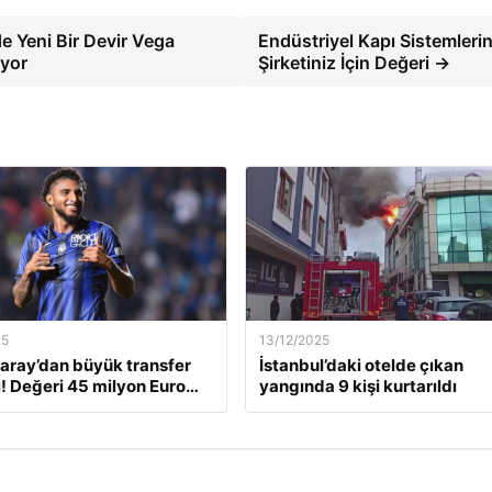
 Yeni Bir Devir Vega
Endüstriyel Kapı Sistemlerin
ıyor
Şirketiniz İçin Değeri →
25
13/12/2025
aray’dan büyük transfer
İstanbul’daki otelde çıkan
! Değeri 45 milyon Euro…
yangında 9 kişi kurtarıldı