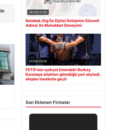
in
08/08/2026
Kelebek.Org İle Dijital İletişimin Güvenli
Adresi Ve Muhabbet Deneyimi
07/08/2026
FETÖ’nün suikast timindeki Burkay
Karatepe silahları gömdüğü yeri söyledi,
ekipler harekete geçti
Son Eklenen Firmalar