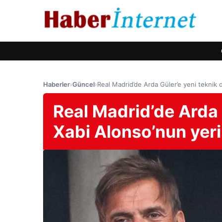
Haberler
›
Güncel
›
Real Madrid’de Arda Güler’e yeni teknik 
Real Madrid’de Arda 
Xabi Alonso’nun yer