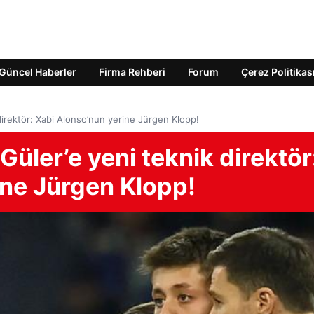
Güncel Haberler
Firma Rehberi
Forum
Çerez Politikas
direktör: Xabi Alonso’nun yerine Jürgen Klopp!
Güler’e yeni teknik direktör
ine Jürgen Klopp!