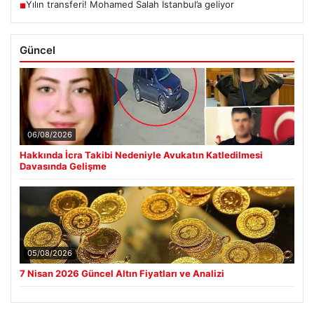
Yılın transferi! Mohamed Salah İstanbul’a geliyor
■
Güncel
06/08/2026
Hakkında İcra Takibi Nedeniyle Avukatın Katledilmesi
Davasında Gelişme
05/08/2026
7 Nisan 2026 Güncel Altın Fiyatları ve Analizi