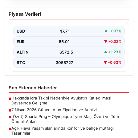
03.08.2026
Samsun’da Halk Otobüsü Devrildi: 21
Piyasa Verileri
Kişi Hastaneye Kaldırıldı
Samsun’un Çarşamba ilçesinde yaşanan bir trafik kazası
büyük panik ve endişe yarattı. Sabah saatlerinde…
USD
47.71
▲ +0.17%
EUR
55.01
▼ -0.02%
ALTIN
6572.5
▲ +1.23%
BTC
3058727
▼ -0.63%
Son Eklenen Haberler
Hakkında İcra Takibi Nedeniyle Avukatın Katledilmesi
■
Davasında Gelişme
7 Nisan 2026 Güncel Altın Fiyatları ve Analizi
■
(Özet) Sparta Prag – Olympique Lyon Maçı Özeti ve Tüm
■
Önemli Anları
Açık Hava Yaşam alanlarında Konfor ve bahçe mutfağı
■
Tasarımları