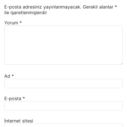
E-posta adresiniz yayınlanmayacak.
Gerekli alanlar
*
ile işaretlenmişlerdir
Yorum
*
Ad
*
E-posta
*
İnternet sitesi