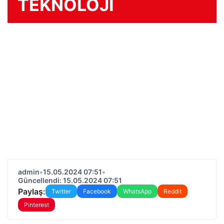
TEKNOLOJİ
admin
•
15.05.2024 07:51
•
Güncellendi: 15.05.2024 07:51
Paylaş:
Twitter
Facebook
WhatsApp
Reddit
Pinterest