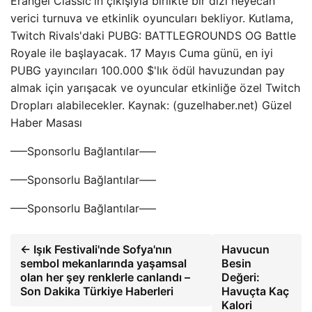
Erangel Classic'in çıkışıyla birlikte bir dizi heyecan
verici turnuva ve etkinlik oyuncuları bekliyor. Kutlama,
Twitch Rivals'daki PUBG: BATTLEGROUNDS OG Battle
Royale ile başlayacak. 17 Mayıs Cuma günü, en iyi
PUBG yayıncıları 100.000 $'lık ödül havuzundan pay
almak için yarışacak ve oyuncular etkinliğe özel Twitch
Dropları alabilecekler. Kaynak: (guzelhaber.net) Güzel
Haber Masası
—–Sponsorlu Bağlantılar—–
—–Sponsorlu Bağlantılar—–
—–Sponsorlu Bağlantılar—–
← Işık Festivali'nde Sofya'nın
Havucun
sembol mekanlarında yaşamsal
Besin
olan her şey renklerle canlandı –
Değeri:
Son Dakika Türkiye Haberleri
Havuçta Kaç
Kalori