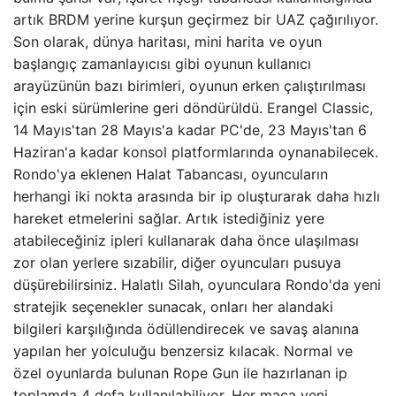
artık BRDM yerine kurşun geçirmez bir UAZ çağırılıyor.
Son olarak, dünya haritası, mini harita ve oyun
başlangıç ​​zamanlayıcısı gibi oyunun kullanıcı
arayüzünün bazı birimleri, oyunun erken çalıştırılması
için eski sürümlerine geri döndürüldü. Erangel Classic,
14 Mayıs'tan 28 Mayıs'a kadar PC'de, 23 Mayıs'tan 6
Haziran'a kadar konsol platformlarında oynanabilecek.
Rondo'ya eklenen Halat Tabancası, oyuncuların
herhangi iki nokta arasında bir ip oluşturarak daha hızlı
hareket etmelerini sağlar. Artık istediğiniz yere
atabileceğiniz ipleri kullanarak daha önce ulaşılması
zor olan yerlere sızabilir, diğer oyuncuları pusuya
düşürebilirsiniz. Halatlı Silah, oyunculara Rondo'da yeni
stratejik seçenekler sunacak, onları her alandaki
bilgileri karşılığında ödüllendirecek ve savaş alanına
yapılan her yolculuğu benzersiz kılacak. Normal ve
özel oyunlarda bulunan Rope Gun ile hazırlanan ip
toplamda 4 defa kullanılabiliyor. Her maça yeni