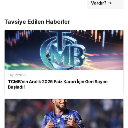
Vardır? →
Tavsiye Edilen Haberler
14/12/2025
TCMB’nin Aralık 2025 Faiz Kararı İçin Geri Sayım
Başladı!