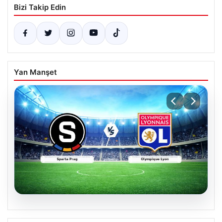
Bizi Takip Edin
Yan Manşet
05.08.2026
(Özet) Sparta Prag – Olympique Lyon