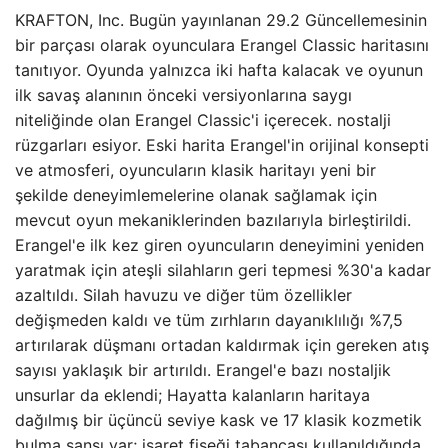
KRAFTON, Inc. Bugün yayınlanan 29.2 Güncellemesinin
bir parçası olarak oyunculara Erangel Classic haritasını
tanıtıyor. Oyunda yalnızca iki hafta kalacak ve oyunun
ilk savaş alanının önceki versiyonlarına saygı
niteliğinde olan Erangel Classic'i içerecek. nostalji
rüzgarları esiyor. Eski harita Erangel'in orijinal konsepti
ve atmosferi, oyuncuların klasik haritayı yeni bir
şekilde deneyimlemelerine olanak sağlamak için
mevcut oyun mekaniklerinden bazılarıyla birleştirildi.
Erangel'e ilk kez giren oyuncuların deneyimini yeniden
yaratmak için ateşli silahların geri tepmesi %30'a kadar
azaltıldı. Silah havuzu ve diğer tüm özellikler
değişmeden kaldı ve tüm zırhların dayanıklılığı %7,5
artırılarak düşmanı ortadan kaldırmak için gereken atış
sayısı yaklaşık bir artırıldı. Erangel'e bazı nostaljik
unsurlar da eklendi; Hayatta kalanların haritaya
dağılmış bir üçüncü seviye kask ve 17 klasik kozmetik
bulma şansı var; işaret fişeği tabancası kullanıldığında