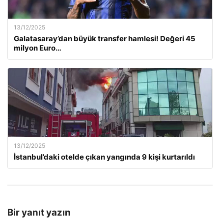
13/12/2025
Galatasaray’dan büyük transfer hamlesi! Değeri 45
milyon Euro…
13/12/2025
İstanbul’daki otelde çıkan yangında 9 kişi kurtarıldı
Bir yanıt yazın