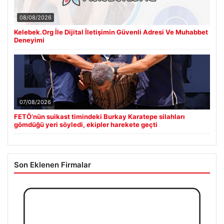
08/08/2026
Kelebek.Org İle Dijital İletişimin Güvenli Adresi Ve Muhabbet
Deneyimi
07/08/2026
FETÖ’nün suikast timindeki Burkay Karatepe silahları
gömdüğü yeri söyledi, ekipler harekete geçti
Son Eklenen Firmalar