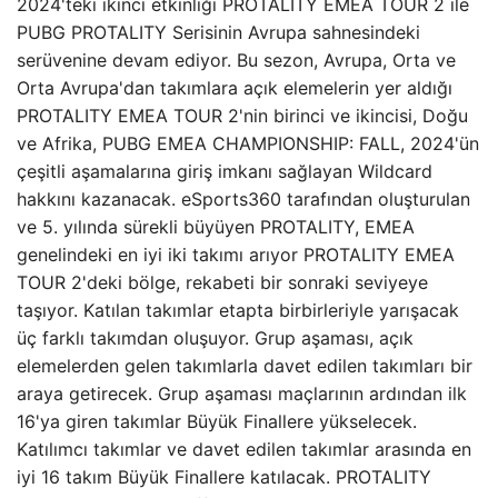
2024'teki ikinci etkinliği PROTALITY EMEA TOUR 2 ile
PUBG PROTALITY Serisinin Avrupa sahnesindeki
serüvenine devam ediyor. Bu sezon, Avrupa, Orta ve
Orta Avrupa'dan takımlara açık elemelerin yer aldığı
PROTALITY EMEA TOUR 2'nin birinci ve ikincisi, Doğu
ve Afrika, PUBG EMEA CHAMPIONSHIP: FALL, 2024'ün
çeşitli aşamalarına giriş imkanı sağlayan Wildcard
hakkını kazanacak. eSports360 tarafından oluşturulan
ve 5. yılında sürekli büyüyen PROTALITY, EMEA
genelindeki en iyi iki takımı arıyor PROTALITY EMEA
TOUR 2'deki bölge, rekabeti bir sonraki seviyeye
taşıyor. Katılan takımlar etapta birbirleriyle yarışacak
üç farklı takımdan oluşuyor. Grup aşaması, açık
elemelerden gelen takımlarla davet edilen takımları bir
araya getirecek. Grup aşaması maçlarının ardından ilk
16'ya giren takımlar Büyük Finallere yükselecek.
Katılımcı takımlar ve davet edilen takımlar arasında en
iyi 16 takım Büyük Finallere katılacak. PROTALITY