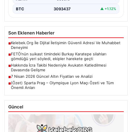
BTC
3093437
▲ +1.12%
Son Eklenen Haberler
Kelebek.Org İle Dijital İletişimin Güvenli Adresi Ve Muhabbet
■
Deneyimi
FETÖ’nün suikast timindeki Burkay Karatepe silahları
■
gömdüğü yeri söyledi, ekipler harekete geçti
Hakkında İcra Takibi Nedeniyle Avukatın Katledilmesi
■
Davasında Gelişme
7 Nisan 2026 Güncel Altın Fiyatları ve Analizi
■
(Özet) Sparta Prag – Olympique Lyon Maçı Özeti ve Tüm
■
Önemli Anları
Güncel