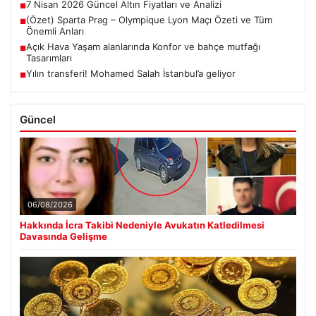
7 Nisan 2026 Güncel Altın Fiyatları ve Analizi
■
(Özet) Sparta Prag – Olympique Lyon Maçı Özeti ve Tüm
■
Önemli Anları
Açık Hava Yaşam alanlarında Konfor ve bahçe mutfağı
■
Tasarımları
Yılın transferi! Mohamed Salah İstanbul’a geliyor
■
Güncel
06/08/2026
Hakkında İcra Takibi Nedeniyle Avukatın Katledilmesi
Davasında Gelişme