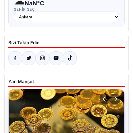
☁
NaN°C
ŞEHIR SEÇ
Bizi Takip Edin
Yan Manşet