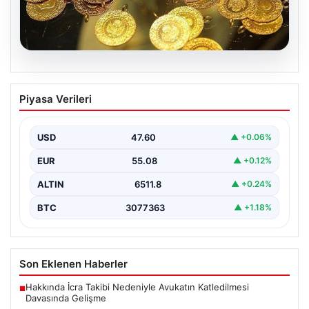
05.08.2026
7 Nisan 2026 Güncel Altın Fiyatları ve
Piyasa Verileri
Analizi
Altın piyasası, uluslararası jeopolitik gelişmeler ve
bölgesel gerilimler nedeniyle dalgalı seyirler yaşamaya
USD
47.60
▲ +0.06%
devam ediyor.…
EUR
55.08
▲ +0.12%
ALTIN
6511.8
▲ +0.24%
BTC
3077363
▲ +1.18%
Son Eklenen Haberler
Hakkında İcra Takibi Nedeniyle Avukatın Katledilmesi
■
Davasında Gelişme