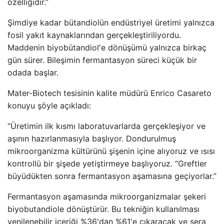
özelliğidir.”
Şimdiye kadar bütandiolün endüstriyel üretimi yalnızca
fosil yakıt kaynaklarından gerçekleştiriliyordu.
Maddenin biyobütandiol'e dönüşümü yalnızca birkaç
gün sürer. Bileşimin fermantasyon süreci küçük bir
odada başlar.
Mater-Biotech tesisinin kalite müdürü Enrico Casareto
konuyu şöyle açıkladı:
“Üretimin ilk kısmı laboratuvarlarda gerçekleşiyor ve
aşının hazırlanmasıyla başlıyor. Dondurulmuş
mikroorganizma kültürünü şişenin içine alıyoruz ve ısısı
kontrollü bir şişede yetiştirmeye başlıyoruz. “Greftler
büyüdükten sonra fermantasyon aşamasına geçiyorlar.”
Fermantasyon aşamasında mikroorganizmalar şekeri
biyobutandiole dönüştürür. Bu tekniğin kullanılması
yenilenebilir içeriği %36'dan %61'e çıkaracak ve sera