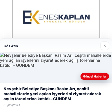
×
Göz Atın
Enes Kaplan Avukatlık Bürosu
Güncel Haberler
28/04/2026
Web sitemizi nasıl kullandığınızı daha iyi anlayabilmek,
Nevşehir Belediye Başkanı Rasim Arı, çeşitli
deneyiminizi kişiselleştirmek ve geliştirmek amacıyla çerezler
mahallelerde yeni açılan işyerlerini ziyaret ederek
kullanıyoruz.
Çerez Politikamız
açılış törenlerine katıldı – GÜNDEM
Reddet
Kabul Et
05/05/2024