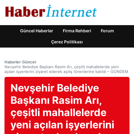
Güncel Haberler
Firma Rehberi
Forum
Çerez Politikası
Haberler
›
Güncel
›
Nevşehir Belediye Başkanı Rasim Arı, çeşitli mahallelerde yeni
açılan işyerlerini ziyaret ederek açılış törenlerine katıldı – GÜNDEM
Nevşehir Belediye
Başkanı Rasim Arı,
çeşitli mahallelerde
yeni açılan işyerlerini