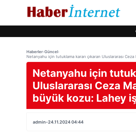
Haberler
›
Güncel
›
Netanyahu için tutuklama kararı çıkaran Uluslararası Ceza
Netanyahu için tutuk
Uluslararası Ceza M
büyük kozu: Lahey iş
admin
•
24.11.2024 04:44