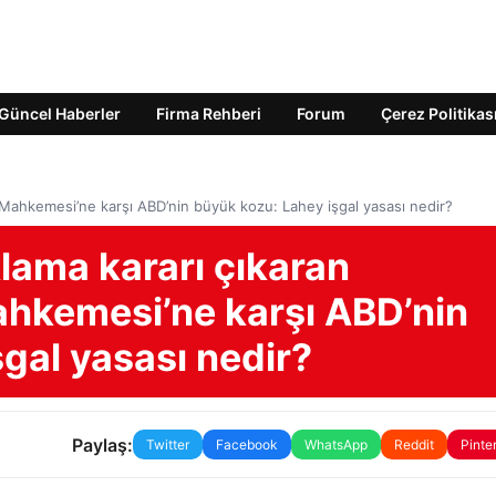
Güncel Haberler
Firma Rehberi
Forum
Çerez Politikas
 Mahkemesi’ne karşı ABD’nin büyük kozu: Lahey işgal yasası nedir?
lama kararı çıkaran
ahkemesi’ne karşı ABD’nin
gal yasası nedir?
Paylaş:
Twitter
Facebook
WhatsApp
Reddit
Pinte