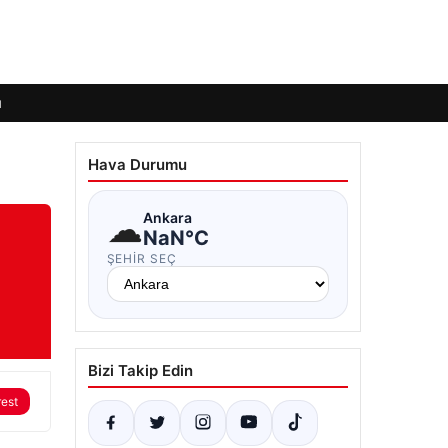
ı
Hava Durumu
☁
Ankara
NaN°C
ŞEHIR SEÇ
Bizi Takip Edin
rest