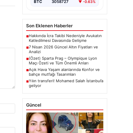
BTC
3058727
▼ -0.63%
Son Eklenen Haberler
Hakkında İcra Takibi Nedeniyle Avukatın
■
Katledilmesi Davasında Gelişme
7 Nisan 2026 Güncel Altın Fiyatları ve
■
Analizi
(Özet) Sparta Prag – Olympique Lyon
■
Maçı Özeti ve Tüm Önemli Anları
Açık Hava Yaşam alanlarında Konfor ve
■
bahçe mutfağı Tasarımları
Yılın transferi! Mohamed Salah İstanbul’a
■
geliyor
Güncel