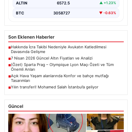
ALTIN
6572.5
▲ +1.23%
BTC
3058727
▼ -0.63%
Son Eklenen Haberler
Hakkında İcra Takibi Nedeniyle Avukatın Katledilmesi
■
Davasında Gelişme
7 Nisan 2026 Güncel Altın Fiyatları ve Analizi
■
(Özet) Sparta Prag – Olympique Lyon Maçı Özeti ve Tüm
■
Önemli Anları
Açık Hava Yaşam alanlarında Konfor ve bahçe mutfağı
■
Tasarımları
Yılın transferi! Mohamed Salah İstanbul’a geliyor
■
Güncel