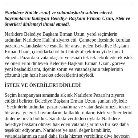
Narlıdere Hal'de esnaf ve vatandaşlarla sohbet ederek
bayramlarını kutlayan Belediye Başkanı Erman Uzun, istek ve
önerileri dinlemeyi ihmal etmedi.
Narlıdere Belediye Başkanı Erman Uzun, yerel seçimlerin
ardından Narlıdere Hali'ni ziyaret etti. Çamtepe ilçesinde kurulan
pazarda vatandaşlar ve esnafla bir araya gelen Belediye Başkanı
Erman Uzun, çocuklarla bol bol fotoğraf çektirmeyi de ihmal
etmedi. Pazardaki vatandaşları ve esnafı tek tek tebrik ederek istek
ve önerilerini dinleyen Belediye Başkanı Erman Uzun, göreve
yeni başladıklarını, ilçenin sorun ve vatandaşların taleplerinin
çözümü için hızlı hareket edeceklerini söyledi.
İSTEK VE ÖNERİLERİ DİNLEDİ
Seçim kampanyası sırasında sık sık Narlıdere Pazarı'nı ziyaret
ettiğini belirten Belediye Başkanı Erman Uzun, şunları söyledi:
“Seçimlerin ardından pazar esnafımız ve vatandaşlarımızla tekrar
bir araya gelerek bayramlarını kutladık, onların istek ve önerilerini
dinleme fırsatı bulduk. Sandıkta verdikleri oylarla Narlıdere
belediye başkanı olmayı hak eden vatandaşlarımıza bir kez daha
teşekkür ediyorum. Narlıdere’ye nasıl değer katabiliriz,
vatandaşlarımıza nasıl daha fazla hizmet verebiliriz diye heyecan