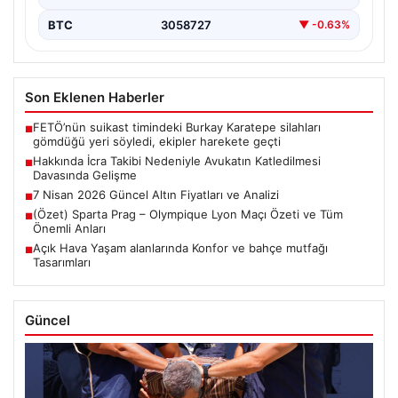
BTC
3058727
▼ -0.63%
Son Eklenen Haberler
FETÖ’nün suikast timindeki Burkay Karatepe silahları
■
gömdüğü yeri söyledi, ekipler harekete geçti
Hakkında İcra Takibi Nedeniyle Avukatın Katledilmesi
■
Davasında Gelişme
7 Nisan 2026 Güncel Altın Fiyatları ve Analizi
■
(Özet) Sparta Prag – Olympique Lyon Maçı Özeti ve Tüm
■
Önemli Anları
Açık Hava Yaşam alanlarında Konfor ve bahçe mutfağı
■
Tasarımları
Güncel