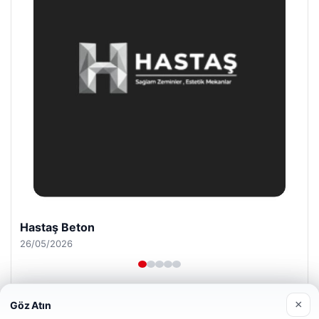
Enes Kaplan Avukatlık Bürosu
28/04/2026
×
Göz Atın
Web sitemizi nasıl kullandığınızı daha iyi anlayabilmek,