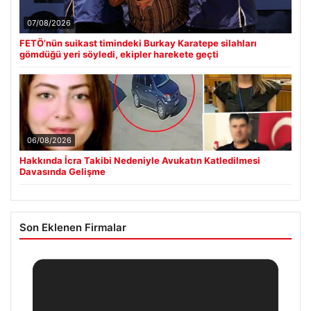
07/08/2026
FETÖ’nün suikast timindeki Burkay Karatepe silahları
gömdüğü yeri söyledi, ekipler harekete geçti
06/08/2026
Hakkında İcra Takibi Nedeniyle Avukatın Katledilmesi
Davasında Gelişme
Son Eklenen Firmalar