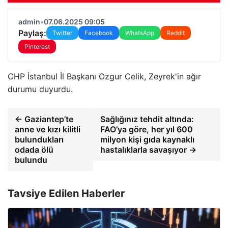
admin
•
07.06.2025 09:05
Paylaş:
Twitter
Facebook
WhatsApp
Reddit
Pinterest
CHP İstanbul İl Başkanı Ozgur Celik, Zeyrek'in ağır
durumu duyurdu.
← Gaziantep’te
Sağlığınız tehdit altında:
anne ve kızı kilitli
FAO’ya göre, her yıl 600
bulundukları
milyon kişi gıda kaynaklı
odada ölü
hastalıklarla savaşıyor →
bulundu
Tavsiye Edilen Haberler