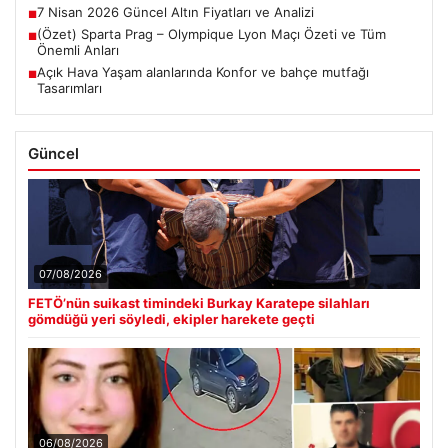
7 Nisan 2026 Güncel Altın Fiyatları ve Analizi
■
(Özet) Sparta Prag – Olympique Lyon Maçı Özeti ve Tüm
■
Önemli Anları
Açık Hava Yaşam alanlarında Konfor ve bahçe mutfağı
■
Tasarımları
Güncel
07/08/2026
FETÖ’nün suikast timindeki Burkay Karatepe silahları
gömdüğü yeri söyledi, ekipler harekete geçti
06/08/2026