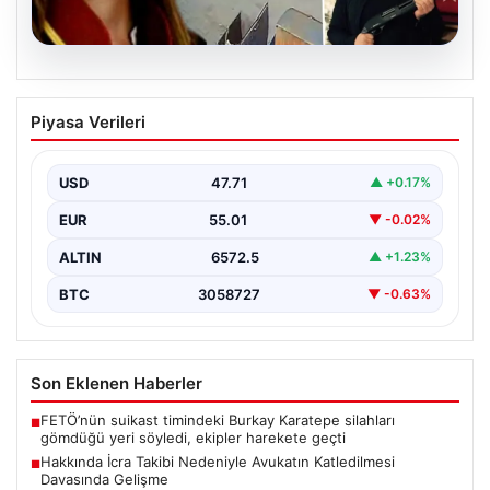
06.08.2026
Hakkında İcra Takibi Nedeniyle
Piyasa Verileri
Avukatın Katledilmesi Davasında
Gelişme
USD
47.71
▲ +0.17%
Bursa’nın Gürsu ilçesinde gerçekleşen korkutucu
olayda, avukat Hatice Kocaefe’nin silahlı saldırıya
EUR
55.01
▼ -0.02%
uğrayarak hayatını kaybetmesiyle…
ALTIN
6572.5
▲ +1.23%
BTC
3058727
▼ -0.63%
Son Eklenen Haberler
FETÖ’nün suikast timindeki Burkay Karatepe silahları
■
gömdüğü yeri söyledi, ekipler harekete geçti
Hakkında İcra Takibi Nedeniyle Avukatın Katledilmesi
■
Davasında Gelişme