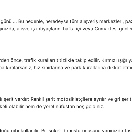
 günü … Bu nedenle, neredeyse tüm alışveriş merkezleri, pa
ızda, alışveriş ihtiyaçlarını hafta içi veya Cumartesi günler
 önce, trafik kuralları titizlikle takip edilir. Kırmızı ışığı 
ba kiralarsanız, hız sınırlarına ve park kurallarına dikkat et
şerit vardır: Renkli şerit motosikletçilere ayrılır ve gri şerit
ikeli olabilir hem de yerel nüfustan hoş geldiniz.
ğu gibi kullanılır. Bir soket dönüştürücüsünü yanınızda ta