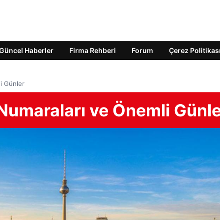
Güncel Haberler
Firma Rehberi
Forum
Çerez Politikas
i Günler
 Numaraları ve Önemli Günl