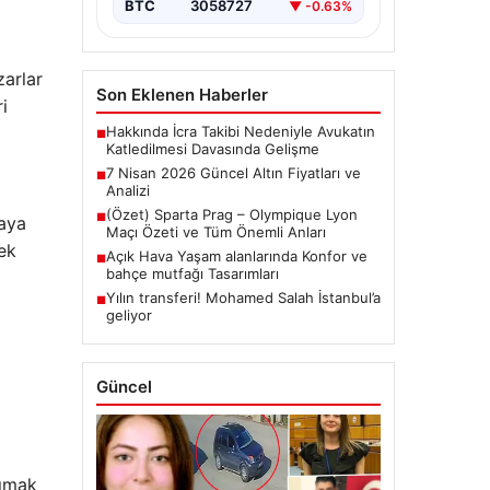
BTC
3058727
▼ -0.63%
zarlar
Son Eklenen Haberler
i
Hakkında İcra Takibi Nedeniyle Avukatın
■
Katledilmesi Davasında Gelişme
7 Nisan 2026 Güncel Altın Fiyatları ve
■
Analizi
(Özet) Sparta Prag – Olympique Lyon
■
yaya
Maçı Özeti ve Tüm Önemli Anları
mek
Açık Hava Yaşam alanlarında Konfor ve
■
bahçe mutfağı Tasarımları
Yılın transferi! Mohamed Salah İstanbul’a
■
geliyor
Güncel
şımak