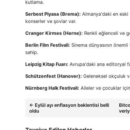
kutlama.
Serbest Piyasa (Brema):
Almanya'daki en eski ha
konserler ve şovlar var.
Cranger Kirmes (Herne):
Renkli eğlenceli ve g
Berlin Film Festivali:
Sinema dünyasının önemli to
sahip.
Leipzig Kitap Fuarı:
Avrupa'daki ana editoryal fa
Schützenfest (Hanover):
Geleneksel okçuluk ve 
Nürnberg Halk Festivali:
Aileler ve çocuklar için
← Eylül ayı enflasyon beklentisi belli
Bitc
oldu
veri