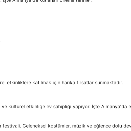
r. İşte Almanya'da kutlanan önemli tarihler:
)
el etkinliklere katılmak için harika fırsatlar sunmaktadır.
ve kültürel etkinliğe ev sahipliği yapıyor. İşte Almanya'da e
festivali. Geleneksel kostümler, müzik ve eğlence dolu dev