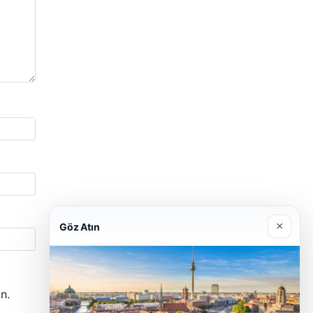
×
Göz Atın
n.