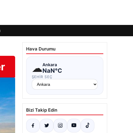
ı
Hava Durumu
er
☁
Ankara
NaN°C
ŞEHIR SEÇ
Bizi Takip Edin