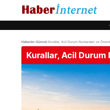
Haberler
›
Güncel
›
Kurallar, Acil Durum Numaraları ve Öneml
Kurallar, Acil Durum