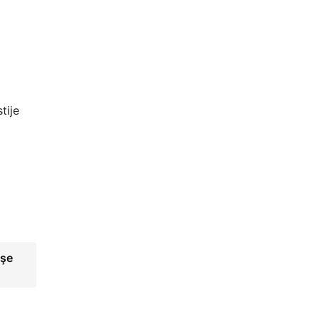
tije
işe