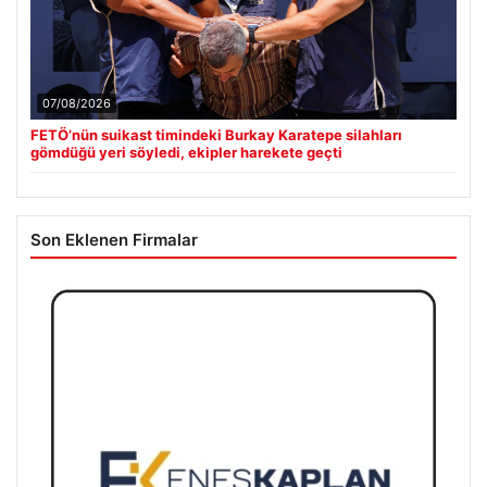
07/08/2026
FETÖ’nün suikast timindeki Burkay Karatepe silahları
gömdüğü yeri söyledi, ekipler harekete geçti
Son Eklenen Firmalar