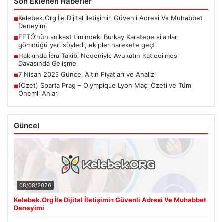
Son Eklenen Haberler
Kelebek.Org İle Dijital İletişimin Güvenli Adresi Ve Muhabbet
■
Deneyimi
FETÖ’nün suikast timindeki Burkay Karatepe silahları
■
gömdüğü yeri söyledi, ekipler harekete geçti
Hakkında İcra Takibi Nedeniyle Avukatın Katledilmesi
■
Davasında Gelişme
7 Nisan 2026 Güncel Altın Fiyatları ve Analizi
■
(Özet) Sparta Prag – Olympique Lyon Maçı Özeti ve Tüm
■
Önemli Anları
Güncel
08/08/2026
Kelebek.Org İle Dijital İletişimin Güvenli Adresi Ve Muhabbet
Deneyimi