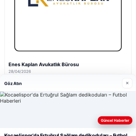
Enes Kaplan Avukatlık Bürosu
28/04/2026
×
Göz Atın
© 2026 Haber İnternet – Güncel Haberler
Güncel Haberler
Web sitemizi nasıl kullandığınızı daha iyi anlayabilmek,
malta work and study
|
lemagrup.com.tr
deneyiminizi kişiselleştirmek ve geliştirmek amacıyla çerezler
Kocaelispor'da Ertuğrul Sağlam dedikoduları – Futbol