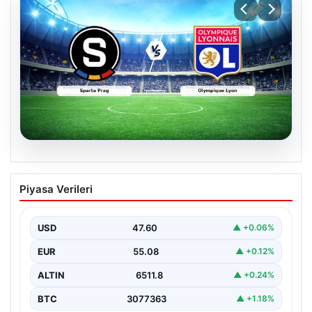
05.08.2026
(Özet) Sparta Prag – Olympique Lyon
Piyasa Verileri
Maçı Özeti ve Tüm Önemli Anları
USD
47.60
▲ +0.06%
EUR
55.08
▲ +0.12%
ALTIN
6511.8
▲ +0.24%
BTC
3077363
▲ +1.18%