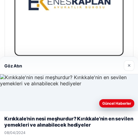
×
Göz Atın
Enes Kaplan Avukatlık Bürosu
28/04/2026
Güncel Haberler
Web sitemizi nasıl kullandığınızı daha iyi anlayabilmek,
deneyiminizi kişiselleştirmek ve geliştirmek amacıyla çerezler
Kırıkkale'nin nesi meşhurdur? Kırıkkale'nin en sevilen
kullanıyoruz.
Çerez Politikamız
yemekleri ve alınabilecek hediyeler
© 2026 Haber İnternet – Güncel Haberler
Reddet
Kabul Et
08/04/2024
malta work and study
|
lemagrup.com.tr