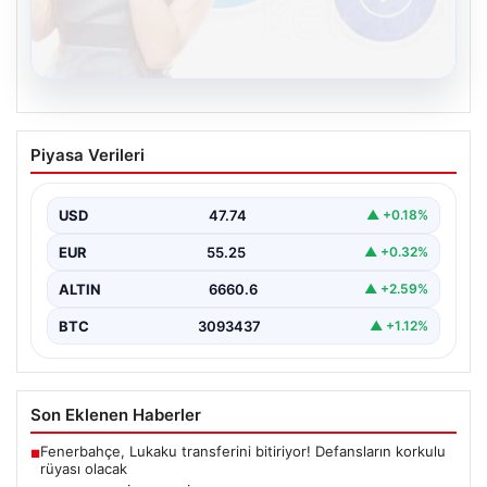
08.08.2026
Kelebek.Org İle Dijital İletişimin Güvenli
Piyasa Verileri
Adresi Ve Muhabbet Deneyimi
İnternet dünyasında insanların güvenli bir şekilde irtibat
oluşturması ciddi bir hassasiyet barındırmaktadır.
USD
47.74
▲ +0.18%
Günümüzde birçok…
EUR
55.25
▲ +0.32%
ALTIN
6660.6
▲ +2.59%
BTC
3093437
▲ +1.12%
Son Eklenen Haberler
Fenerbahçe, Lukaku transferini bitiriyor! Defansların korkulu
■
rüyası olacak