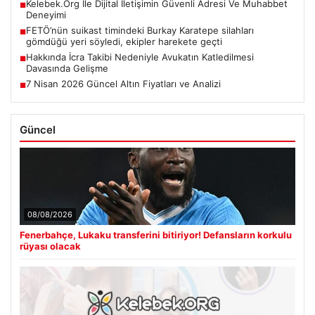
Kelebek.Org İle Dijital İletişimin Güvenli Adresi Ve Muhabbet
■
Deneyimi
FETÖ’nün suikast timindeki Burkay Karatepe silahları
■
gömdüğü yeri söyledi, ekipler harekete geçti
Hakkında İcra Takibi Nedeniyle Avukatın Katledilmesi
■
Davasında Gelişme
7 Nisan 2026 Güncel Altın Fiyatları ve Analizi
■
Güncel
08/08/2026
Fenerbahçe, Lukaku transferini bitiriyor! Defansların korkulu
rüyası olacak