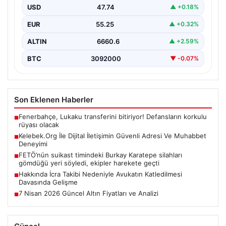
oluşturması ciddi bir hassasiyet barındırmaktadır.
USD
47.74
▲ +0.18%
Günümüzde birçok…
EUR
55.25
▲ +0.32%
ALTIN
6660.6
▲ +2.59%
BTC
3092000
▼ -0.07%
Son Eklenen Haberler
Fenerbahçe, Lukaku transferini bitiriyor! Defansların korkulu
■
rüyası olacak
Kelebek.Org İle Dijital İletişimin Güvenli Adresi Ve Muhabbet
■
Deneyimi
FETÖ’nün suikast timindeki Burkay Karatepe silahları
■
gömdüğü yeri söyledi, ekipler harekete geçti
Hakkında İcra Takibi Nedeniyle Avukatın Katledilmesi
■
Davasında Gelişme
7 Nisan 2026 Güncel Altın Fiyatları ve Analizi
■