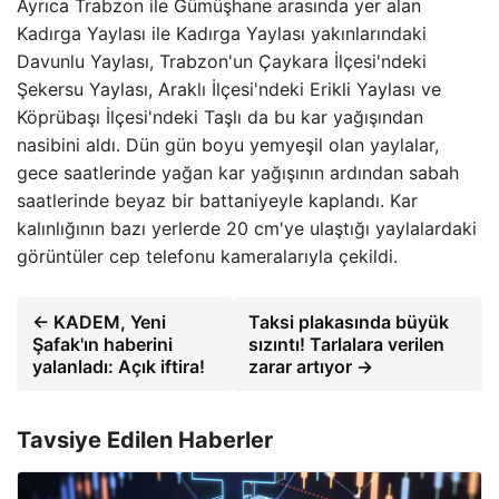
Ayrıca Trabzon ile Gümüşhane arasında yer alan
Kadırga Yaylası ile Kadırga Yaylası yakınlarındaki
Davunlu Yaylası, Trabzon'un Çaykara İlçesi'ndeki
Şekersu Yaylası, Araklı İlçesi'ndeki Erikli Yaylası ve
Köprübaşı İlçesi'ndeki Taşlı da bu kar yağışından
nasibini aldı. Dün gün boyu yemyeşil olan yaylalar,
gece saatlerinde yağan kar yağışının ardından sabah
saatlerinde beyaz bir battaniyeyle kaplandı. Kar
kalınlığının bazı yerlerde 20 cm'ye ulaştığı yaylalardaki
görüntüler cep telefonu kameralarıyla çekildi.
← KADEM, Yeni
Taksi plakasında büyük
Şafak'ın haberini
sızıntı! Tarlalara verilen
yalanladı: Açık iftira!
zarar artıyor →
Tavsiye Edilen Haberler