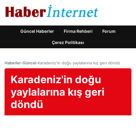
Güncel Haberler
Firma Rehberi
Forum
Çerez Politikası
Haberler
›
Güncel
›
Karadeniz'in doğu yaylalarına kış geri döndü
Karadeniz'in doğu
yaylalarına kış geri
döndü