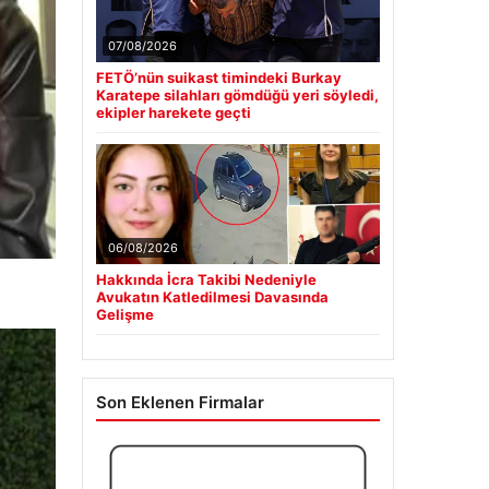
07/08/2026
FETÖ’nün suikast timindeki Burkay
Karatepe silahları gömdüğü yeri söyledi,
ekipler harekete geçti
06/08/2026
Hakkında İcra Takibi Nedeniyle
Avukatın Katledilmesi Davasında
Gelişme
Son Eklenen Firmalar