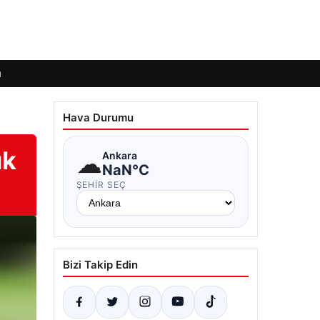
ı
Hava Durumu
ık
☁
Ankara
NaN°C
ŞEHIR SEÇ
Bizi Takip Edin