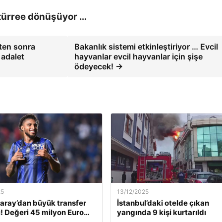
atürree dönüşüyor …
kten sonra
Bakanlık sistemi etkinleştiriyor … Evcil
 adalet
hayvanlar evcil hayvanlar için şişe
ödeyecek! →
25
13/12/2025
aray’dan büyük transfer
İstanbul’daki otelde çıkan
! Değeri 45 milyon Euro…
yangında 9 kişi kurtarıldı