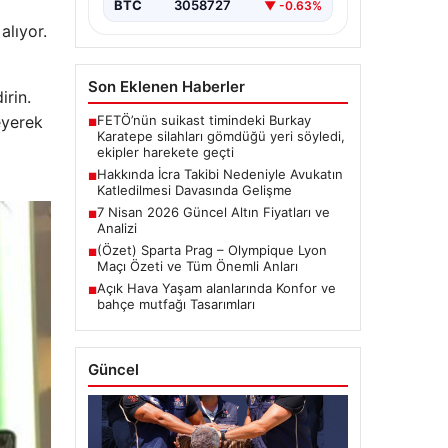
BTC
3058727
▼ -0.63%
alıyor.
Son Eklenen Haberler
irin.
FETÖ’nün suikast timindeki Burkay
eyerek
■
Karatepe silahları gömdüğü yeri söyledi,
ekipler harekete geçti
Hakkında İcra Takibi Nedeniyle Avukatın
■
Katledilmesi Davasında Gelişme
7 Nisan 2026 Güncel Altın Fiyatları ve
■
Analizi
(Özet) Sparta Prag – Olympique Lyon
■
Maçı Özeti ve Tüm Önemli Anları
Açık Hava Yaşam alanlarında Konfor ve
■
bahçe mutfağı Tasarımları
Güncel