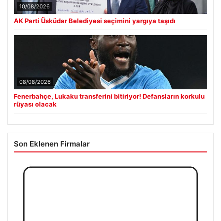
10/08/2026
AK Parti Üsküdar Belediyesi seçimini yargıya taşıdı
08/08/2026
Fenerbahçe, Lukaku transferini bitiriyor! Defansların korkulu
rüyası olacak
Son Eklenen Firmalar