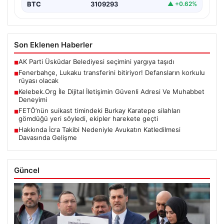
BTC
3109293
▲ +0.62%
Son Eklenen Haberler
AK Parti Üsküdar Belediyesi seçimini yargıya taşıdı
■
Fenerbahçe, Lukaku transferini bitiriyor! Defansların korkulu
■
rüyası olacak
Kelebek.Org İle Dijital İletişimin Güvenli Adresi Ve Muhabbet
■
Deneyimi
FETÖ’nün suikast timindeki Burkay Karatepe silahları
■
gömdüğü yeri söyledi, ekipler harekete geçti
Hakkında İcra Takibi Nedeniyle Avukatın Katledilmesi
■
Davasında Gelişme
Güncel