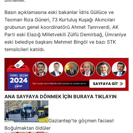
Basın açıklamasına eski bakanlar İdris Güllüce ve
Teoman Rıza Güneri, 73 Kurtuluş Kuşağı Akıncıları
grubunun genel koordinatörü Ahmet Tanrıverdi, AK
Parti eski Elazığ Milletvekili Zülfü Demirbağ, Ümraniye
eski belediye başkanı Mehmet Bingöl ve bazı STK
temsilcileri katıldı.
ANA SAYFAYA DÖNMEK İÇİN BURAYA TIKLAYIN
Gaziantep'te göçmen faciası!
Boğulmaktan öldüler