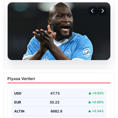
08.08.2026
Fenerbahçe, Lukaku transferini
Piyasa Verileri
bitiriyor! Defansların korkulu rüyası
olacak
USD
47.73
▲ +0.02%
EUR
55.23
▲ +0.06%
ALTIN
6682.9
▲ +0.34%