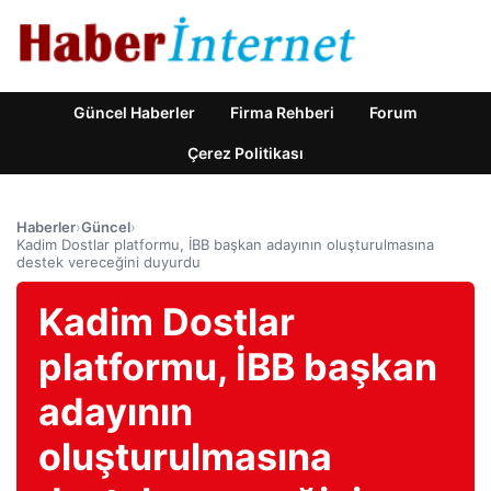
Güncel Haberler
Firma Rehberi
Forum
Çerez Politikası
Haberler
›
Güncel
›
Kadim Dostlar platformu, İBB başkan adayının oluşturulmasına
destek vereceğini duyurdu
Kadim Dostlar
platformu, İBB başkan
adayının
oluşturulmasına