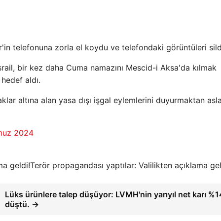
n telefonuna zorla el koydu ve telefondaki görüntüleri sild
 İsrail, bir kez daha Cuma namazını Mescid-i Aksa'da kılmak
 hedef aldı.
aklar altına alan yasa dışı işgal eylemlerini duyurmaktan asl
M
muz 2024
Terör propagandası yaptılar: Valilikten açıklama gel
Lüks ürünlere talep düşüyor: LVMH'nin yarıyıl net karı %1
düştü. →