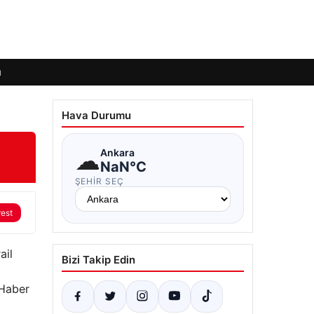
ı
Hava Durumu
☁
Ankara
NaN°C
ŞEHIR SEÇ
rest
ail
Bizi Takip Edin
 Haber