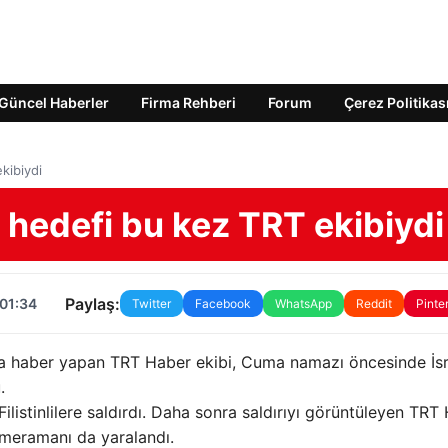
Güncel Haberler
Firma Rehberi
Forum
Çerez Politikas
ekibiydi
in hedefi bu kez TRT ekibiydi
Paylaş:
 01:34
Twitter
Facebook
WhatsApp
Reddit
Pinte
da haber yapan TRT Haber ekibi, Cuma namazı öncesinde İsr
.
Filistinlilere saldırdı. Daha sonra saldırıyı görüntüleyen TRT
ameramanı da yaralandı.