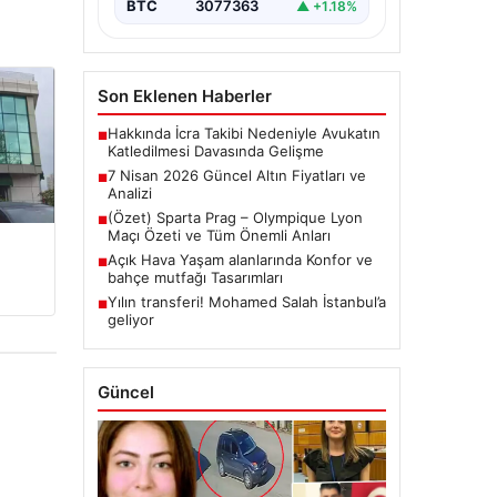
BTC
3077363
▲ +1.18%
Son Eklenen Haberler
Hakkında İcra Takibi Nedeniyle Avukatın
■
Katledilmesi Davasında Gelişme
7 Nisan 2026 Güncel Altın Fiyatları ve
■
Analizi
(Özet) Sparta Prag – Olympique Lyon
■
Maçı Özeti ve Tüm Önemli Anları
Açık Hava Yaşam alanlarında Konfor ve
■
bahçe mutfağı Tasarımları
Yılın transferi! Mohamed Salah İstanbul’a
■
geliyor
Güncel