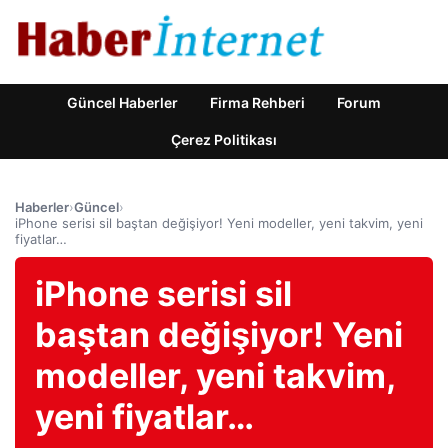
Güncel Haberler
Firma Rehberi
Forum
Çerez Politikası
Haberler
›
Güncel
›
iPhone serisi sil baştan değişiyor! Yeni modeller, yeni takvim, yeni
fiyatlar…
iPhone serisi sil
baştan değişiyor! Yeni
modeller, yeni takvim,
yeni fiyatlar…