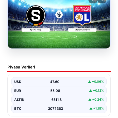
05.08.2026
(Özet) Sparta Prag – Olympique Lyon
Piyasa Verileri
Maçı Özeti ve Tüm Önemli Anları
USD
47.60
▲ +0.06%
EUR
55.08
▲ +0.12%
ALTIN
6511.8
▲ +0.24%
BTC
3077363
▲ +1.18%