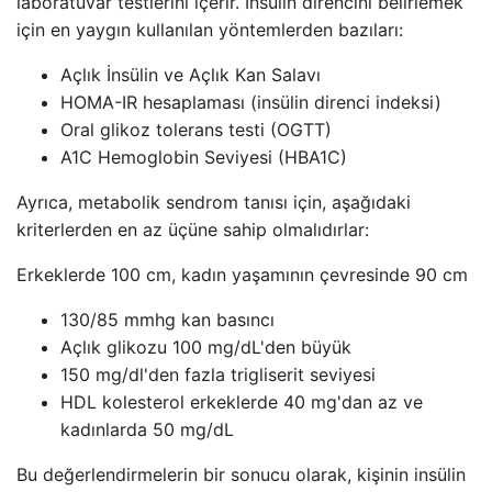
laboratuvar testlerini içerir. İnsülin direncini belirlemek
için en yaygın kullanılan yöntemlerden bazıları:
Açlık İnsülin ve Açlık Kan Salavı
HOMA-IR hesaplaması (insülin direnci indeksi)
Oral glikoz tolerans testi (OGTT)
A1C Hemoglobin Seviyesi (HBA1C)
Ayrıca, metabolik sendrom tanısı için, aşağıdaki
kriterlerden en az üçüne sahip olmalıdırlar:
Erkeklerde 100 cm, kadın yaşamının çevresinde 90 cm
130/85 mmhg kan basıncı
Açlık glikozu 100 mg/dL'den büyük
150 mg/dl'den fazla trigliserit seviyesi
HDL kolesterol erkeklerde 40 mg'dan az ve
kadınlarda 50 mg/dL
Bu değerlendirmelerin bir sonucu olarak, kişinin insülin