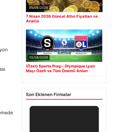
05/08/2026
7 Nisan 2026 Güncel Altın Fiyatları ve
Analizi
lyon
05/08/2026
(Özet) Sparta Prag – Olympique Lyon
ası
Maçı Özeti ve Tüm Önemli Anları
Son Eklenen Firmalar
lemede