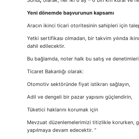
Sonuç olarak, her iki 6 ay – 6 bin km kural ve r
Yeni dönemde başvurunun kapsamı
Aracın ikinci ticari otoritesinin sahipleri için t
Yetki sertifikası olmadan, bir takvim yılında ik
dahil edilecektir.
Bu bağlamda, noter halk bu satış ve denetimle
Ticaret Bakanlığı olarak:
Otomotiv sektöründe fiyat istikrarı sağlayın,
Adil ve dengeli bir pazar yapısını güçlendirin,
Tüketici haklarını korumak için
Mevzuat düzenlemelerimizi titizlikle korurken, 
yapılmaya devam edecektir. “