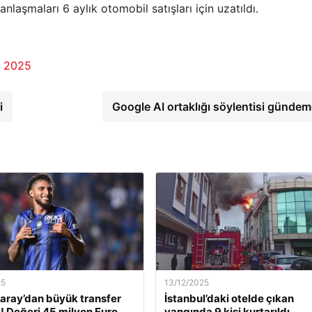
nlaşmaları 6 aylık otomobil satışları için uzatıldı.
n 2025
i
Google AI ortaklığı söylentisi günde
25
13/12/2025
aray’dan büyük transfer
İstanbul’daki otelde çıkan
! Değeri 45 milyon Euro…
yangında 9 kişi kurtarıldı