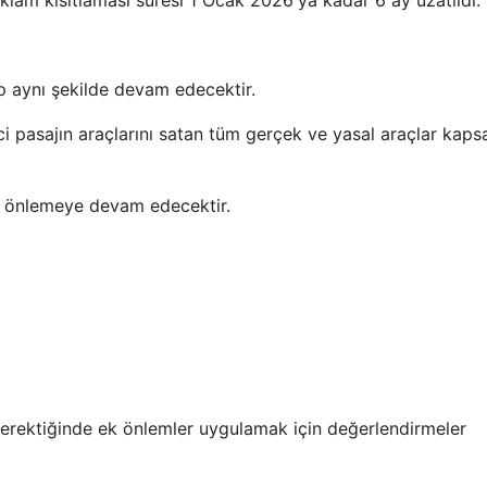
eklam kısıtlaması süresi 1 Ocak 2026'ya kadar 6 ay uzatıldı.
alep aynı şekilde devam edecektir.
inci pasajın araçlarını satan tüm gerçek ve yasal araçlar kap
ri önlemeye devam edecektir.
gerektiğinde ek önlemler uygulamak için değerlendirmeler