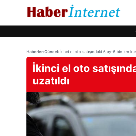
Haberler
›
Güncel
›
İkinci el oto satışındaki 6 ay-6 bin km kura
İkinci el oto satışınd
uzatıldı