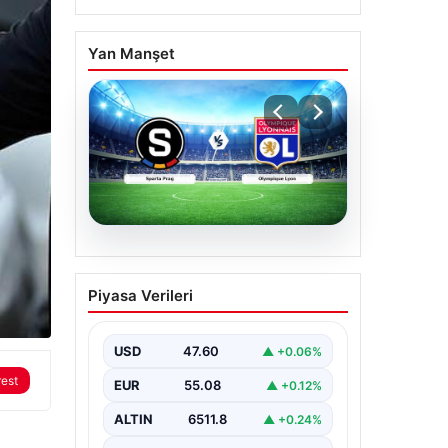
Yan Manşet
05.08.2026
(Özet) Sparta Prag –
Piyasa Verileri
Olympique Lyon Maçı
Özeti ve Tüm Önemli
Anları
USD
47.60
▲ +0.06%
rest
EUR
55.08
▲ +0.12%
ALTIN
6511.8
▲ +0.24%