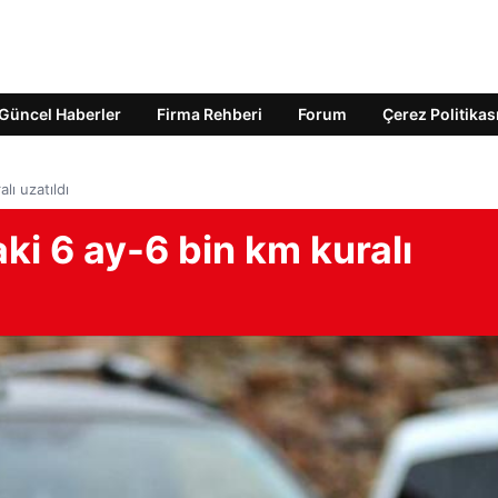
Güncel Haberler
Firma Rehberi
Forum
Çerez Politikas
lı uzatıldı
aki 6 ay-6 bin km kuralı