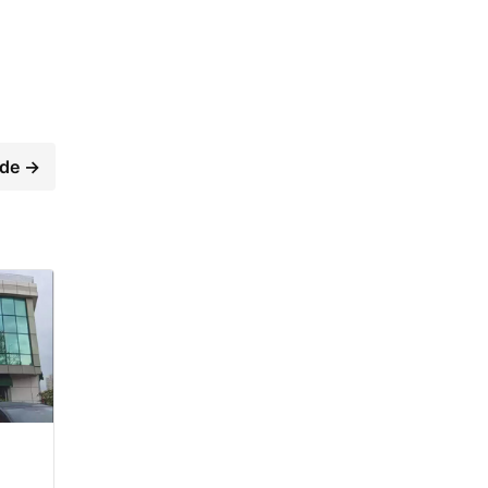
mde →