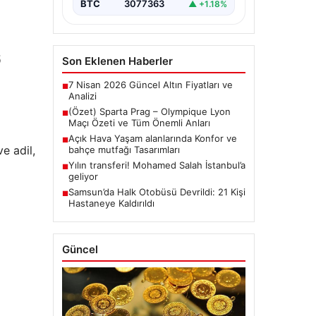
BTC
3077363
▲ +1.18%
6
Son Eklenen Haberler
7 Nisan 2026 Güncel Altın Fiyatları ve
■
Analizi
(Özet) Sparta Prag – Olympique Lyon
■
Maçı Özeti ve Tüm Önemli Anları
Açık Hava Yaşam alanlarında Konfor ve
■
e adil,
bahçe mutfağı Tasarımları
Yılın transferi! Mohamed Salah İstanbul’a
■
geliyor
Samsun’da Halk Otobüsü Devrildi: 21 Kişi
■
Hastaneye Kaldırıldı
Güncel