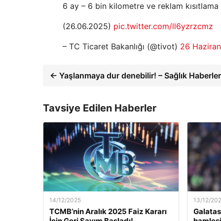
6 ay – 6 bin kilometre ve reklam kısıtlama a
(26.06.2025)
pic.twitter.com/ll6yzrzcmz
– TC Ticaret Bakanlığı (@tivot)
26 Hazira
← Yaşlanmaya dur denebilir! – Sağlık Haberler
Tavsiye Edilen Haberler
14/12/2025
13/12/20
TCMB’nin Aralık 2025 Faiz Kararı
Galatas
İçin Geri Sayım Başladı!
hamlesi