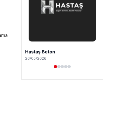
sama
Enes Kaplan Avukatlık Bürosu
28/04/2026