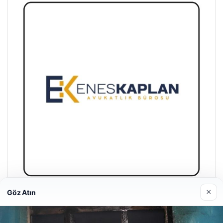
×
Göz Atın
Enes Kaplan Avukatlık Bürosu
28/04/2026