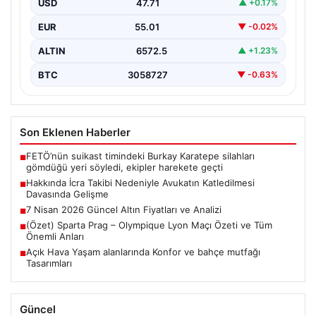
USD
47.71
▲ +0.17%
Bursa’nın Gürsu ilçesinde gerçekleşen korkutucu
olayda, avukat Hatice Kocaefe’nin silahlı saldırıya
EUR
55.01
▼ -0.02%
uğrayarak hayatını kaybetmesiyle…
ALTIN
6572.5
▲ +1.23%
BTC
3058727
▼ -0.63%
Son Eklenen Haberler
FETÖ’nün suikast timindeki Burkay Karatepe silahları
■
gömdüğü yeri söyledi, ekipler harekete geçti
Hakkında İcra Takibi Nedeniyle Avukatın Katledilmesi
■
Davasında Gelişme
7 Nisan 2026 Güncel Altın Fiyatları ve Analizi
■
(Özet) Sparta Prag – Olympique Lyon Maçı Özeti ve Tüm
■
Önemli Anları
Açık Hava Yaşam alanlarında Konfor ve bahçe mutfağı
■
Tasarımları
Güncel