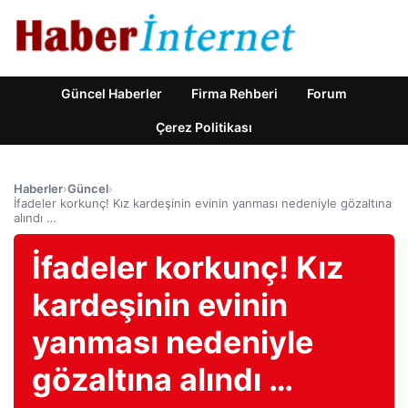
Güncel Haberler
Firma Rehberi
Forum
Çerez Politikası
Haberler
›
Güncel
›
İfadeler korkunç! Kız kardeşinin evinin yanması nedeniyle gözaltına
alındı ​​…
İfadeler korkunç! Kız
kardeşinin evinin
yanması nedeniyle
gözaltına alındı ​​…