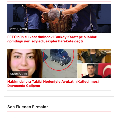
07/08/2026
FETÖ’nün suikast timindeki Burkay Karatepe silahları
gömdüğü yeri söyledi, ekipler harekete geçti
06/08/2026
Hakkında İcra Takibi Nedeniyle Avukatın Katledilmesi
Davasında Gelişme
Son Eklenen Firmalar