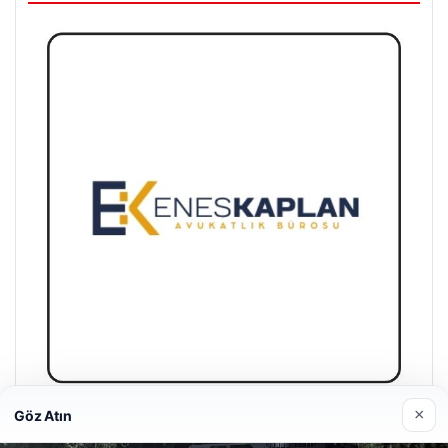
×
Göz Atın
Enes Kaplan Avukatlık Bürosu