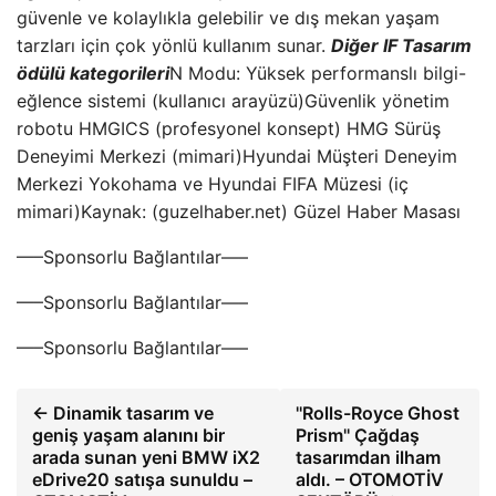
güvenle ve kolaylıkla gelebilir ve dış mekan yaşam
tarzları için çok yönlü kullanım sunar.
Diğer IF Tasarım
ödülü kategorileri
N Modu: Yüksek performanslı bilgi-
eğlence sistemi (kullanıcı arayüzü)Güvenlik yönetim
robotu HMGICS (profesyonel konsept) HMG Sürüş
Deneyimi Merkezi (mimari)Hyundai Müşteri Deneyim
Merkezi Yokohama ve Hyundai FIFA Müzesi (iç
mimari)Kaynak: (guzelhaber.net) Güzel Haber Masası
—–Sponsorlu Bağlantılar—–
—–Sponsorlu Bağlantılar—–
—–Sponsorlu Bağlantılar—–
← Dinamik tasarım ve
''Rolls-Royce Ghost
geniş yaşam alanını bir
Prism'' Çağdaş
arada sunan yeni BMW iX2
tasarımdan ilham
eDrive20 satışa sunuldu –
aldı. – OTOMOTİV