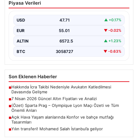
Piyasa Verileri
Analizi
Altın piyasası, uluslararası jeopolitik gelişmeler ve
bölgesel gerilimler nedeniyle dalgalı seyirler yaşamaya
USD
47.71
▲ +0.17%
devam ediyor.…
EUR
55.01
▼ -0.02%
ALTIN
6572.5
▲ +1.23%
BTC
3058727
▼ -0.63%
Son Eklenen Haberler
Hakkında İcra Takibi Nedeniyle Avukatın Katledilmesi
■
Davasında Gelişme
7 Nisan 2026 Güncel Altın Fiyatları ve Analizi
■
(Özet) Sparta Prag – Olympique Lyon Maçı Özeti ve Tüm
■
Önemli Anları
Açık Hava Yaşam alanlarında Konfor ve bahçe mutfağı
■
Tasarımları
Yılın transferi! Mohamed Salah İstanbul’a geliyor
■